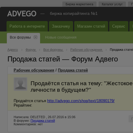
Биржа маркетинга
Каталог услуг
П
—
биржа копирайтинга №1
Работа в интернете
Заказчику
Магазин статей
Сервис
Все форумы
Новые сообщения
Адвего
Форум
Все форумы
Рабочие обсуждения
Продажа стате
Продажа статей — Форум Адвего
Рабочие обсуждения
/
Продажа статей
Продаётся статья на тему: ''Жестоко
личности в будущем?''
Продаётся статья
http://advego.com/shop/text/18090179/
Рерайтинг.
Написала: DELETED , 26.07.2016 в 15:06
В форуме:
Продажа статей
Комментариев: нет