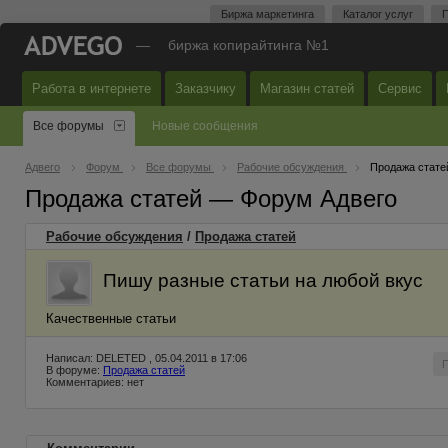
Биржа маркетинга
Каталог услуг
П
—
биржа копирайтинга №1
Работа в интернете
Заказчику
Магазин статей
Сервис
Все форумы
Новые сообщения
Адвего
Форум
Все форумы
Рабочие обсуждения
Продажа стате
Продажа статей — Форум Адвего
Рабочие обсуждения
/
Продажа статей
Пишу разные статьи на любой вкус
Качественные статьи
Написал: DELETED , 05.04.2011 в 17:06
В форуме:
Продажа статей
Комментариев: нет