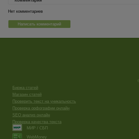
Комментарии
Нет комментариев
Написать комментарий
Биржа статей
Магазин статей
Проверить текст на уникальность
Проверка орфографии онлайн
SEO анализ онлайн
Проверка качества текста
МИР / СБП
WebMoney