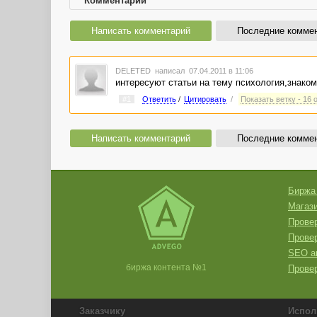
Комментарии
Написать комментарий
Последние комме
DELETED
написал 07.04.2011 в 11:06
интересуют статьи на тему психология,знаком
#1
Ответить
/
Цитировать
/
Показать ветку - 16 
Написать комментарий
Последние комме
Биржа
Магази
Провер
Прове
SEO а
биржа контента №1
Провер
Заказчику
Испол