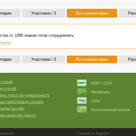
нтарии
Участники / 3
Все комментарии
Рас
ства от 1000 знаков готов сотрудничить
ответов
нтарии
Участники / 3
Все комментарии
Рас
 статей
МИР / СБП
н статей
WebMoney
ить текст на уникальность
Volet
рка орфографии онлайн
нализ онлайн
Безналичный платеж
ка качества текста
нителю
Сервисы Адвего