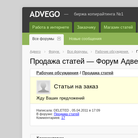
—
биржа копирайтинга №1
Работа в интернете
Заказчику
Магазин статей
Все форумы
Новые сообщения
Адвего
Форум
Все форумы
Рабочие обсуждения
П
Продажа статей — Форум Адве
Рабочие обсуждения
/
Продажа статей
Статьи на заказ
Жду Ваших предложений
Написала: DELETED , 05.04.2011 в 17:09
В форуме:
Продажа статей
Комментариев:
17