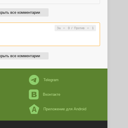
крыть все комментарии
За
0
/
Против
1
крыть все комментарии
Telegram
Вконтакте
Приложение для Android