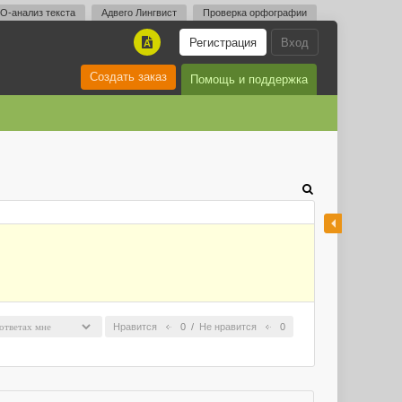
O-анализ текста
Адвего Лингвист
Проверка орфографии
Регистрация
Вход
A
Создать заказ
Помощь и поддержка
Нравится
0
/
Не нравится
0