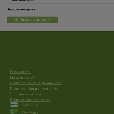
Комментарии
Нет комментариев
Написать комментарий
Биржа статей
Магазин статей
Проверить текст на уникальность
Проверка орфографии онлайн
SEO анализ онлайн
Проверка качества текста
МИР / СБП
WebMoney