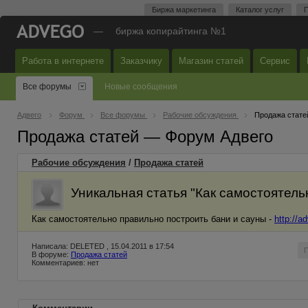
Биржа маркетинга
Каталог услуг
П
—
биржа копирайтинга №1
Работа в интернете
Заказчику
Магазин статей
Сервис
Все форумы
Новые сообщения
Адвего
Форум
Все форумы
Рабочие обсуждения
Продажа стате
Продажа статей — Форум Адвего
Рабочие обсуждения
/
Продажа статей
Уникальная статья "Как самостоятельн
Как самостоятельно правильно построить бани и сауны -
http://
Написала: DELETED , 15.04.2011 в 17:54
В форуме:
Продажа статей
Комментариев: нет