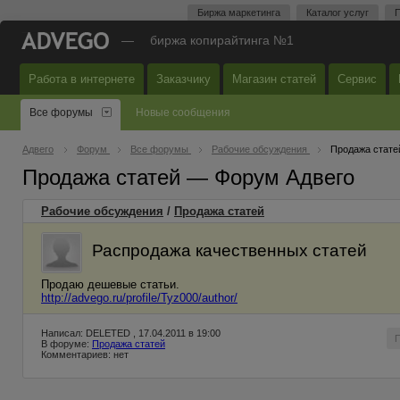
Биржа маркетинга
Каталог услуг
П
—
биржа копирайтинга №1
Работа в интернете
Заказчику
Магазин статей
Сервис
Все форумы
Новые сообщения
Адвего
Форум
Все форумы
Рабочие обсуждения
Продажа стате
Продажа статей — Форум Адвего
Рабочие обсуждения
/
Продажа статей
Распродажа качественных статей
Продаю дешевые статьи.
http://advego.ru/profile/Tyz000/author/
Написал: DELETED , 17.04.2011 в 19:00
В форуме:
Продажа статей
Комментариев: нет