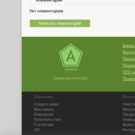
Комментарии
Нет комментариев
Написать комментарий
Биржа
Магази
Провер
Прове
SEO а
биржа контента №1
Провер
Заказчику
Испол
Создать заказ
Работа
Мои заказы
Мои р
Извещения
Продат
Пополнить счёт
Извещ
Статистика
Вывод 
API
Инстру