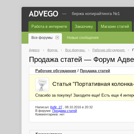
—
биржа копирайтинга №1
Работа в интернете
Заказчику
Магазин статей
Все форумы
Новые сообщения
Адвего
Форум
Все форумы
Рабочие обсуждения
П
Продажа статей — Форум Адве
Рабочие обсуждения
/
Продажа статей
Статья "Портативная колонка
Спасибо за покупку! Заходите еще! Есть еще 4 инте
Написал:
Kefir_27
, 08.10.2016 в 20:32
В форуме:
Продажа статей
Комментариев: нет