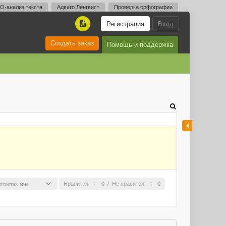
O-анализ текста
Адвего Лингвист
Проверка орфографии
Регистрация
Вход
A
Создать заказ
Помощь и поддержка
Нравится
0
/
Не нравится
0