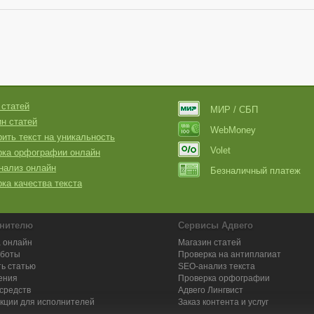
 статей
МИР / СБП
н статей
WebMoney
ить текст на уникальность
Volet
рка орфографии онлайн
нализ онлайн
Безналичный платеж
ка качества текста
нителю
Сервисы Адвего
 онлайн
Магазин статей
аботы
Проверка на антиплагиат
ь статью
SEO-анализ текста
ения
Проверка орфографии
средств
Адвего
Лингвист
кции для исполнителей
Заказ контента и услуг