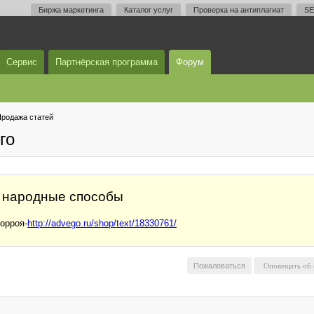
Биржа маркетинга
Каталог услуг
Проверка на антиплагиат
SE
Сервис
Партнёрская программа
Форум
родажа статей
го
 народные способы
орроя-
http://advego.ru/shop/text/18330761/
Пожаловаться