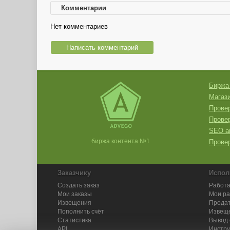
Комментарии
Нет комментариев
Написать комментарий
Биржа
Магази
Провер
Прове
SEO а
биржа контента №1
Провер
Заказчику
Испол
Создать заказ
Работа
Мои заказы
Мои р
Извещения
Продат
Пополнить счёт
Извещ
Статистика
Вывод 
API
Инстру