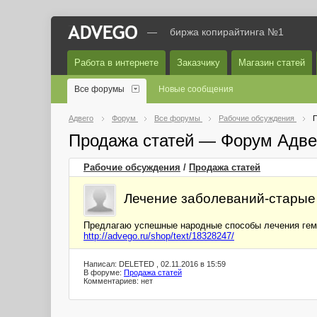
—
биржа копирайтинга №1
Работа в интернете
Заказчику
Магазин статей
Все форумы
Новые сообщения
Адвего
Форум
Все форумы
Рабочие обсуждения
П
Продажа статей — Форум Адве
Рабочие обсуждения
/
Продажа статей
Лечение заболеваний-старые
Предлагаю успешные народные способы лечения гем
http://advego.ru/shop/text/18328247/
Написал: DELETED , 02.11.2016 в 15:59
В форуме:
Продажа статей
Комментариев: нет