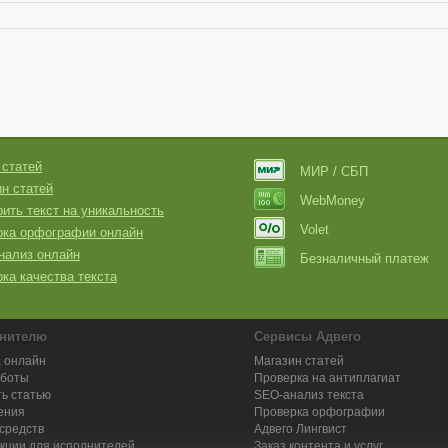
 статей
МИР / СБП
н статей
WebMoney
ить текст на уникальность
Volet
рка орфографии онлайн
нализ онлайн
Безналичный платеж
ка качества текста
нителю
Сервисы Адвего
 онлайн
Магазин статей
аботы
Проверка на антиплагиат
ь статью
SEO-анализ текста
ения
Проверка орфографии
средств
Адвего
Лингвист
кции для исполнителей
Заказ контента и услуг