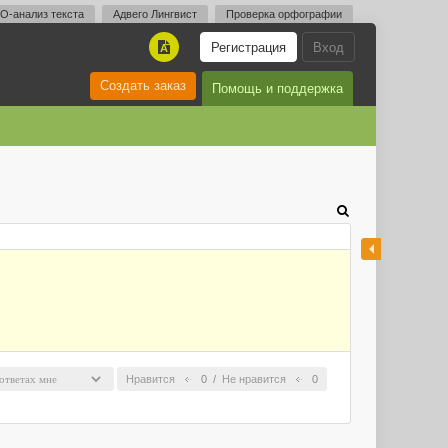
O-анализ текста
Адвего Лингвист
Проверка орфографии
Регистрация
Вход
A
Создать заказ
Помощь и поддержка
Нравится
0
/
Не нравится
0