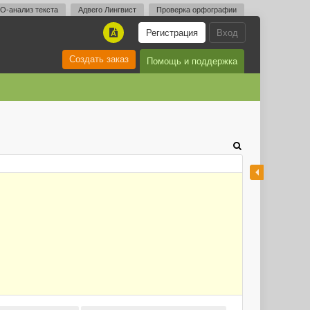
O-анализ текста
Адвего Лингвист
Проверка орфографии
Регистрация
Вход
A
Создать заказ
Помощь и поддержка