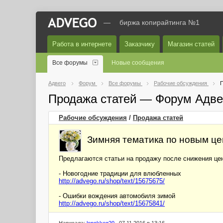
—
биржа копирайтинга №1
Работа в интернете
Заказчику
Магазин статей
Все форумы
Новые сообщения
Адвего
Форум
Все форумы
Рабочие обсуждения
П
Продажа статей — Форум Адве
Рабочие обсуждения
/
Продажа статей
Зимняя тематика по новым це
Предлагаются статьи на продажу после снижения це
- Новогодние традиции для влюбленных
http://advego.ru/shop/text/15675675/
- Ошибки вождения автомобиля зимой
http://advego.ru/shop/text/15675841/