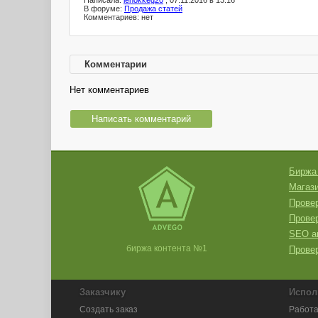
Написала:
lenokkeg20
, 07.11.2016 в 13:16
В форуме:
Продажа статей
Комментариев: нет
Комментарии
Нет комментариев
Написать комментарий
Биржа
Магази
Провер
Прове
SEO а
биржа контента №1
Провер
Заказчику
Испол
Создать заказ
Работа