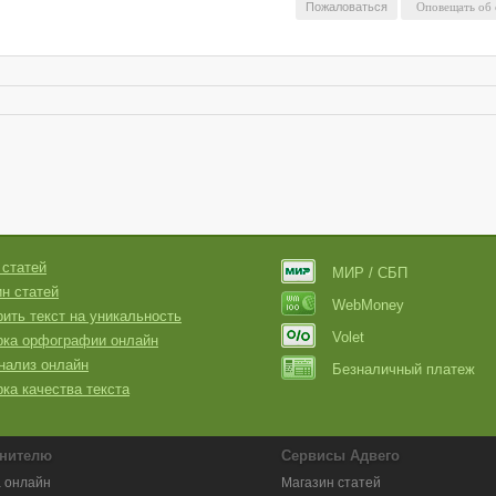
Пожаловаться
 статей
МИР / СБП
н статей
WebMoney
ить текст на уникальность
Volet
рка орфографии онлайн
нализ онлайн
Безналичный платеж
ка качества текста
нителю
Сервисы Адвего
 онлайн
Магазин статей