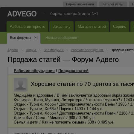
Биржа маркетинга
Каталог услуг
П
—
биржа копирайтинга №1
Работа в интернете
Заказчику
Магазин статей
Сервис
Все форумы
Новые сообщения
Адвего
Форум
Все форумы
Рабочие обсуждения
Продажа стате
Продажа статей — Форум Адвего
Рабочие обсуждения
/
Продажа статей
Хорошие статьи по 70 центов за тыся
Медицина и здоровье / В чем заключается здоровый образ жизни? 
Культура - Кино, Музыка, Литература / Что такое музыка? / 1240 /
Отдых - Туризм, Хобби / Достопримечательности Вены / 1965 / 1.5
Отдых - Туризм, Хобби / Париж / 1490 / 1.144 у.е.
Отдых - Туризм, Хобби / Достопримечательности Праги / 2188 / 1.
Дом и быт / Салат "Мимоза" / 988 / 0.759 у.е.
Семья и дети / Как не потерять семью / 638 / 0.495 у.е.