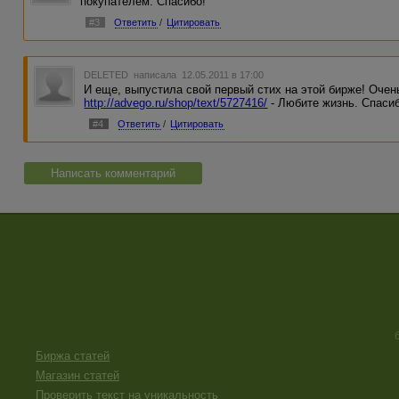
покупателем. Спасибо!
#3
Ответить
/
Цитировать
DELETED
написала 12.05.2011 в 17:00
И еще, выпустила свой первый стих на этой бирже! Очен
http://advego.ru/shop/text/5727416/
- Любите жизнь. Спаси
#4
Ответить
/
Цитировать
Написать комментарий
Биржа статей
Магазин статей
Проверить текст на уникальность