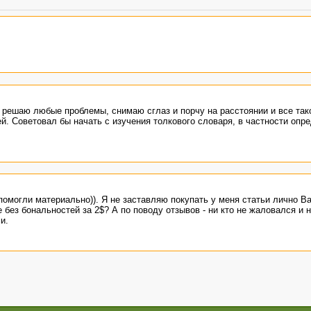
решаю любые проблемы, снимаю сглаз и порчу на расстоянии и все тако
й. Советовал бы начать с изучения толкового словаря, в частности опр
могли материально)). Я не заставляю покупать у меня статьи лично Ва
е без бональностей за 2$? А по поводу отзывов - ни кто не жаловался и 
и.