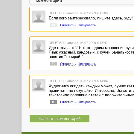
Комментарии
DELETED
написал 08.07.2009 в 12:09
Если кого заитересовало, пишите здесь, жду!
#1
Ответить
/
Цитировать
DELETED
написал 08.07.2009 в 13:41
Иде отзывы-то? Я тоже одним мановение руки 
Язык ужасный, кандовый, с кучей банальносте
понятия "копирайт"...
#2
Ответить
/
Цитировать
DELETED
написал 08.07.2009 в 14:04
Художника обидеть каждый может, лучше бы по
нравится - не покупайте. Интересно, Вы хотит
текстсайле половина статей с положительным
#3
Ответить
/
Цитировать
Написать комментарий