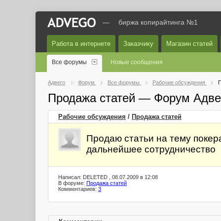
—
биржа копирайтинга №1
Работа в интернете
Заказчику
Магазин статей
Все форумы
Новые сообщения
Адвего
Форум
Все форумы
Рабочие обсуждения
П
Продажа статей — Форум Адве
Рабочие обсуждения
/
Продажа статей
Продаю статьи на тему покер
дальнейшее сотрудничество
Написал: DELETED , 08.07.2009 в 12:08
В форуме:
Продажа статей
Комментариев:
3