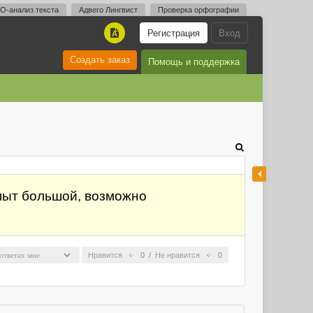
O-анализ текста
Адвего Лингвист
Проверка орфографии
Регистрация
Вход
A
Создать заказ
Помощь и поддержка
опыт большой, возможно
Нравится
0
/
Не нравится
0