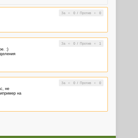
За
0
/
Против
0
За
0
/
Против
1
е. :)
еделения
За
0
/
Против
0
с, не
нипример на