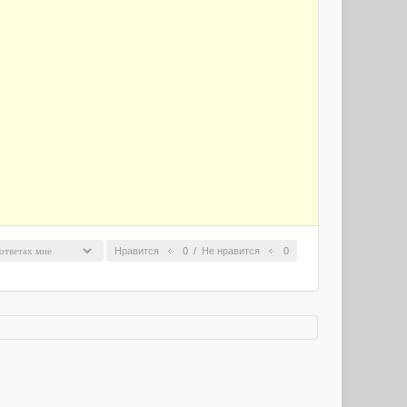
Нравится
0
/
Не нравится
0