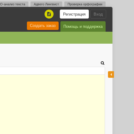
O-анализ текста
Адвего Лингвист
Проверка орфографии
Регистрация
Вход
A
Создать заказ
Помощь и поддержка