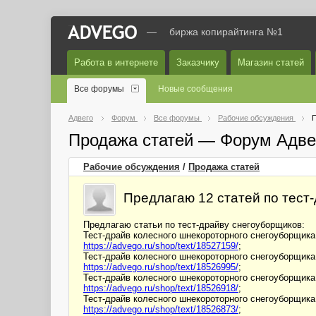
—
биржа копирайтинга №1
Работа в интернете
Заказчику
Магазин статей
Все форумы
Новые сообщения
Адвего
Форум
Все форумы
Рабочие обсуждения
П
Продажа статей — Форум Адве
Рабочие обсуждения
/
Продажа статей
Предлагаю 12 статей по тест
Предлагаю статьи по тест-драйву снегоуборщиков:
Тест-драйв колесного шнекороторного снегоуборщик
https://advego.ru/shop/text/18527159/
;
Тест-драйв колесного шнекороторного снегоуборщика 
https://advego.ru/shop/text/18526995/
;
Тест-драйв колесного шнекороторного снегоуборщика 
https://advego.ru/shop/text/18526918/
;
Тест-драйв колесного шнекороторного снегоуборщика 
https://advego.ru/shop/text/18526873/
;