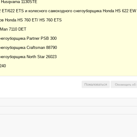
а Husqvarna 1130STE
2 ЕТ/622 ETS и колесного самоходного снегоуборщика Honda HS 622 EW
ов Honda HS 760 ЕТ/ HS 760 ETS
-Man 7110 DET
негоуборщика Partner PSB 300
негоуборщика Craftsman 88790
негоуборщика North Star 26023
240
Пожаловаться