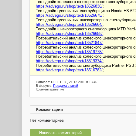
Тест-драйв колесного шнекороторного снегоуборщик
https://advego.ru/shop/text/18526836/
;
Тест-драйв гусеничных снегоуборщиков Honda HS 62
https://advego.ru/shop/text/18526675/
;
Тест-драйв гусеничных шнекороторных снегоуборщик
https://advego.ru/shop/text/18526664/
;
Тест-драйв шнекороторного снегоуборщика MTD Yard
https://advego.ru/shop/text/18526658/
;
Потребительский анализ колесного шнекороторного с
https://advego.ru/shop/text/18521847/
;
Потребительский анализ колесного шнекороторного с
https://advego.ru/shop/text/18519778/
;
Потребительский анализ колесного шнекороторного с
https://advego.ru/shop/text/18519374/
;
Потребительский анализ снегоуборщика Partner PSB 
https://advego.ru/shop/text/18516782/
;
Написал: DELETED , 21.12.2016 в 13:46
В форуме:
Продажа статей
Комментариев: нет
Комментарии
Нет комментариев
Написать комментарий