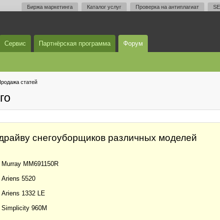
Биржа маркетинга
Каталог услуг
Проверка на антиплагиат
SE
Сервис
Партнёрская программа
Форум
родажа статей
го
-драйву снегоуборщиков различных моделей
а Murray MM691150R
Ariens 5520
Ariens 1332 LE
Simplicity 960M