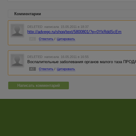
Комментарии
DELETED
написала 15.05.2011 в 18:37
http://advego.ru/shop/text/5800801/?p=0YkRddScEm
#1
Ответить
/
Цитировать
DELETED
написала 16.05.2011 в 16:55
Воспалительные заболевания органов малого таза ПРО
#2
Ответить
/
Цитировать
Написать комментарий