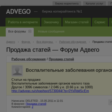
Биржа маркетинга
Каталог услуг
П
—
биржа копирайтинга №1
Работа в интернете
Заказчику
Магазин статей
Сервис
Все форумы
Новые сообщения
Адвего
Форум
Все форумы
Рабочие обсуждения
Продажа стате
Продажа статей — Форум Адвего
Рабочие обсуждения
/
Продажа статей
Воспалительные заболевания органов
Статьи на продаже
Воспалительные заболевания органов малого таза
Другое / 3096 символов / 2.046 у.е. (0.66 у.е. за 1000)
http://advego.ru/shop/text/5730044/?p=0YkRddScEm
Написала: DELETED , 15.05.2011 в 11:01
В форуме:
Продажа статей
Комментариев:
2