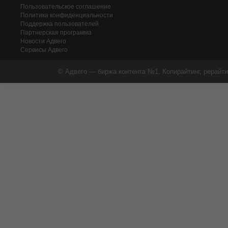
Пользовательское соглашение
Политика конфиденциальности
Поддержка пользователей
Партнерская программа
Новости Адвего
Сервисы Адвего
© Адвего — биржа контента №1. Копирайтинг, рерайти