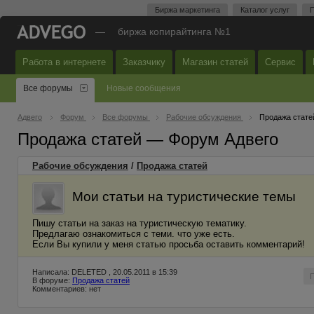
Биржа маркетинга
Каталог услуг
П
—
биржа копирайтинга №1
Работа в интернете
Заказчику
Магазин статей
Сервис
Все форумы
Новые сообщения
Адвего
Форум
Все форумы
Рабочие обсуждения
Продажа стате
Продажа статей — Форум Адвего
Рабочие обсуждения
/
Продажа статей
Мои статьи на туристические темы
Пишу статьи на заказ на туристическую тематику.
Предлагаю ознакомиться с теми. что уже есть.
Если Вы купили у меня статью просьба оставить комментарий!
Написала: DELETED , 20.05.2011 в 15:39
В форуме:
Продажа статей
Комментариев: нет