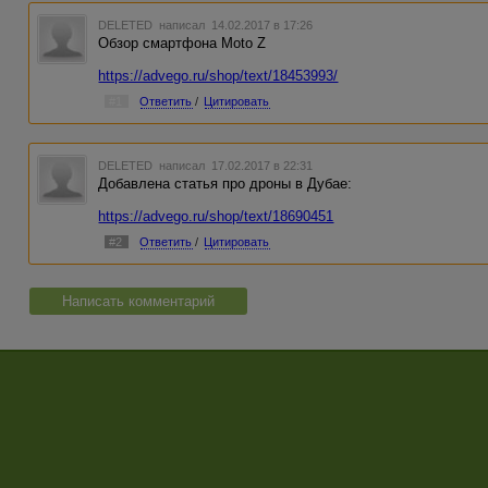
DELETED
написал 14.02.2017 в 17:26
Обзор смартфона Moto Z
https://advego.ru/shop/text/18453993/
#1
Ответить
/
Цитировать
DELETED
написал 17.02.2017 в 22:31
Добавлена статья про дроны в Дубае:
https://advego.ru/shop/text/18690451
#2
Ответить
/
Цитировать
Написать комментарий