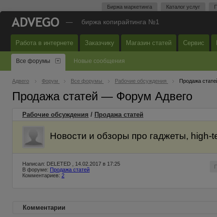
Биржа маркетинга
Каталог услуг
П
—
биржа копирайтинга №1
Работа в интернете
Заказчику
Магазин статей
Сервис
Все форумы
Новые сообщения
Адвего
Форум
Все форумы
Рабочие обсуждения
Продажа стате
Продажа статей — Форум Адвего
Рабочие обсуждения
/
Продажа статей
Новости и обзоры про гаджеты, high-t
Написал: DELETED , 14.02.2017 в 17:25
В форуме:
Продажа статей
Комментариев:
2
Комментарии