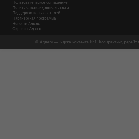
Пользовательское соглашение
Политика конфиденциальности
Поддержка пользователей
Партнерская программа
Новости Адвего
Сервисы Адвего
© Адвего — биржа контента №1. Копирайтинг, рерайти