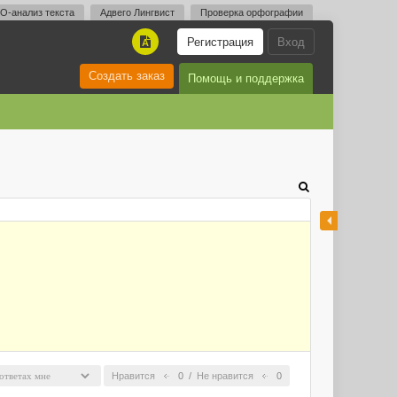
O-анализ текста
Адвего Лингвист
Проверка орфографии
Регистрация
Вход
A
Создать заказ
Помощь и поддержка
Нравится
0
/
Не нравится
0