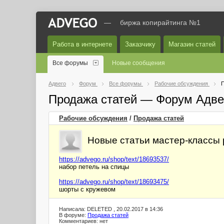
—
биржа копирайтинга №1
Работа в интернете
Заказчику
Магазин статей
Все форумы
Новые сообщения
Адвего
Форум
Все форумы
Рабочие обсуждения
П
Продажа статей — Форум Адве
Рабочие обсуждения
/
Продажа статей
Новые статьи мастер-классы 
https://advego.ru/shop/text/18693537/
набор петель на спицы
https://advego.ru/shop/text/18693475/
шорты с кружевом
Написала: DELETED , 20.02.2017 в 14:36
В форуме:
Продажа статей
Комментариев: нет