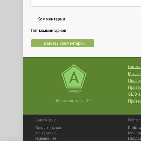
Комментарии
Нет комментариев
Написать комментарий
Биржа
Магази
Провер
Прове
SEO а
биржа контента №1
Провер
Заказчику
Испол
Создать заказ
Работа
Мои заказы
Мои р
Извещения
Продат