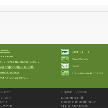
 статей
МИР / СБП
н статей
WebMoney
ить текст на уникальность
Volet
рка орфографии онлайн
нализ онлайн
Безналичный платеж
ка качества текста
нителю
Сервисы Адвего
 онлайн
Магазин статей
аботы
Проверка на антиплагиат
ь статью
SEO-анализ текста