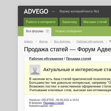
—
биржа копирайтинга №1
Работа в интернете
Заказчику
Магазин статей
Все форумы
Новые сообщения
Адвего
Форум
Все форумы
Рабочие обсуждения
П
Продажа статей — Форум Адве
Рабочие обсуждения
/
Продажа статей
Актуальные и интересные ста
В наличии есть база статей практической психологии
Большинство тем довольно интересные, например "О 
Возможен постинг и качественное оформление статей 
Учитывание ключевых слов, высокая seo-оптимизация
Написал: DELETED , 06.06.2011 в 16:51
В форуме:
Продажа статей
Комментариев: нет