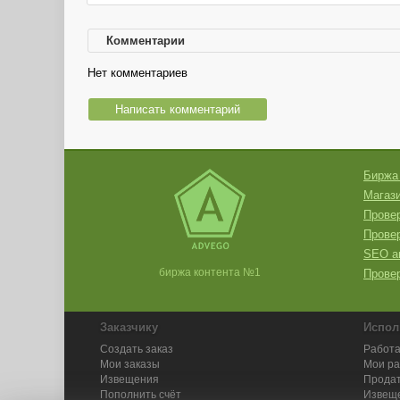
Комментарии
Нет комментариев
Написать комментарий
Биржа
Магази
Провер
Прове
SEO а
биржа контента №1
Провер
Заказчику
Испол
Создать заказ
Работа
Мои заказы
Мои р
Извещения
Продат
Пополнить счёт
Извещ