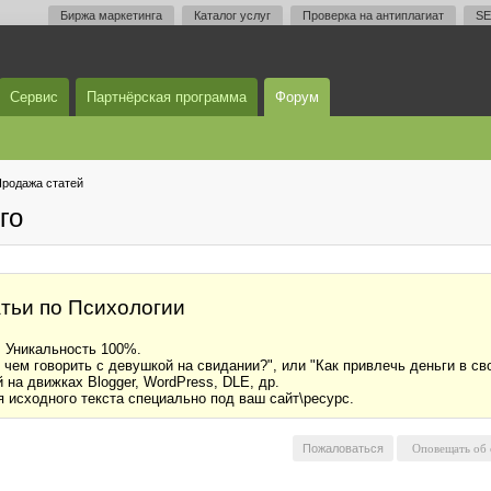
Биржа маркетинга
Каталог услуг
Проверка на антиплагиат
SE
Сервис
Партнёрская программа
Форум
родажа статей
го
тьи по Психологии
. Уникальность 100%.
чем говорить с девушкой на свидании?", или "Как привлечь деньги в св
на движках Blogger, WordPress, DLE, др.
 исходного текста специально под ваш сайт\ресурс.
Пожаловаться