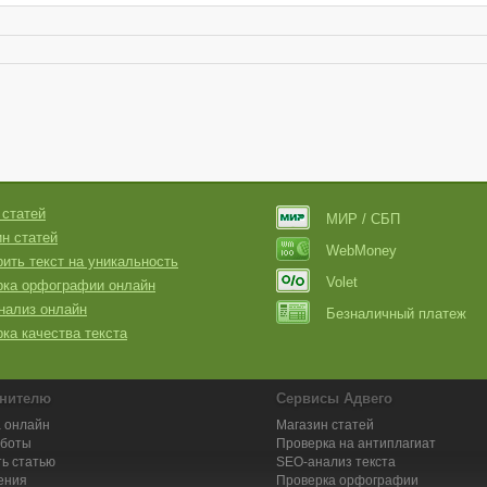
 статей
МИР / СБП
н статей
WebMoney
ить текст на уникальность
Volet
рка орфографии онлайн
нализ онлайн
Безналичный платеж
ка качества текста
нителю
Сервисы Адвего
 онлайн
Магазин статей
аботы
Проверка на антиплагиат
ь статью
SEO-анализ текста
ения
Проверка орфографии