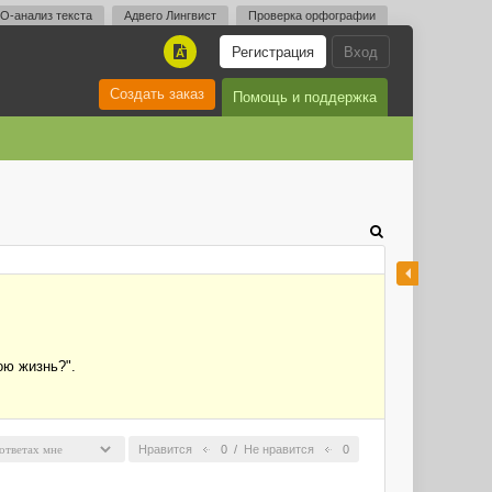
O-анализ текста
Адвего Лингвист
Проверка орфографии
Регистрация
Вход
A
Создать заказ
Помощь и поддержка
ою жизнь?".
Нравится
0
/
Не нравится
0