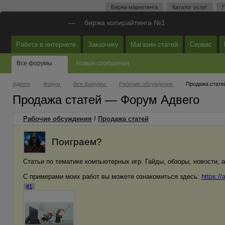
Биржа маркетинга
Каталог услуг
П
—
биржа копирайтинга №1
Работа в интернете
Заказчику
Магазин статей
Сервис
Все форумы
Новые сообщения
Адвего
Форум
Все форумы
Рабочие обсуждения
Продажа стате
Продажа статей — Форум Адвего
Рабочие обсуждения
/
Продажа статей
Поиграем?
Статьи по тематике компьютерных игр. Гайды, обзоры, новости, а
С примерами моих работ вы можете ознакомиться здесь:
https:/
#1