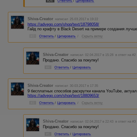
#26
Ответить
/
Цитировать
Shiva-Creator
написал 25.03.2017 в 19:22
https://advego.com/shop/text/18798058/
Гайд по крафту в Black Desert на примере создания лучш
#2
Ответить
/
Цитировать
/
Скрыть ветку
Shiva-Creator
написал 02.04.2017 в 15:28
в ответ на #2
Продано. Спасибо за покупку!
#4
Ответить
/
Цитировать
Shiva-Creator
написал 30.03.2017 в 17:35
9 бесплатных способов раскрутки канала YouTube, актуал
https://advego.com/shop/text/18809653/
#3
Ответить
/
Цитировать
/
Скрыть ветку
Shiva-Creator
написал 02.04.2017 в 22:43
в ответ на #3
Продано. Спасибо за покупку!
#5
Ответить
/
Цитировать