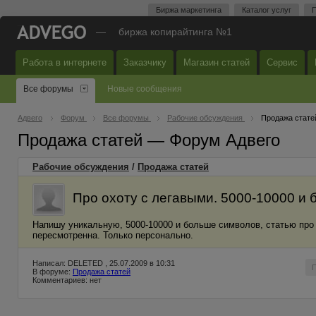
Биржа маркетинга
Каталог услуг
П
—
биржа копирайтинга №1
Работа в интернете
Заказчику
Магазин статей
Сервис
Все форумы
Новые сообщения
Адвего
Форум
Все форумы
Рабочие обсуждения
Продажа стате
Продажа статей — Форум Адвего
Рабочие обсуждения
/
Продажа статей
Про охоту с легавыми. 5000-10000 и 
Напишу уникальную, 5000-10000 и больше символов, статью про 
пересмотренна. Только персонально.
Написал: DELETED , 25.07.2009 в 10:31
В форуме:
Продажа статей
Комментариев: нет