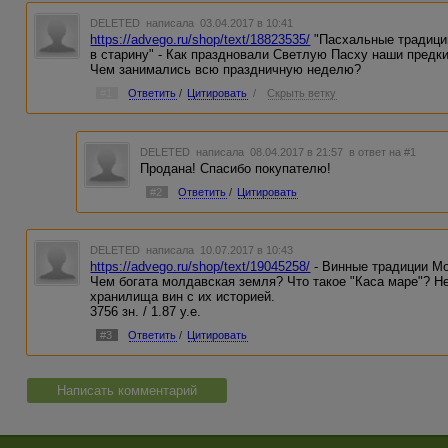
DELETED
написала 03.04.2017 в 10:41
https://advego.ru/shop/text/18823535/
"Пасхальные традиции
в старину" - Как праздновали Светлую Пасху наши предк
Чем занимались всю праздничную неделю?
#1
Ответить
/
Цитировать
/
Скрыть ветку
DELETED
написала 08.04.2017 в 21:57
в ответ на #1
Продана! Спасибо покупателю!
#2
Ответить
/
Цитировать
DELETED
написала 10.07.2017 в 10:43
https://advego.ru/shop/text/19045258/
- Винные традиции М
Чем богата молдавская земля? Что такое "Каса маре"? 
хранилища вин с их историей.
3756 зн. / 1.87 у.е.
#3
Ответить
/
Цитировать
Написать комментарий