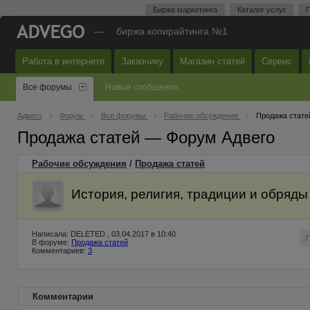
Биржа маркетинга
Каталог услуг
П
—
биржа копирайтинга №1
Работа в интернете
Заказчику
Магазин статей
Сервис
Все форумы
Новые сообщения
Адвего
Форум
Все форумы
Рабочие обсуждения
Продажа стате
Продажа статей — Форум Адвего
Рабочие обсуждения
/
Продажа статей
История, религия, традиции и обряды
Написала: DELETED , 03.04.2017 в 10:40
В форуме:
Продажа статей
Комментариев:
3
Комментарии