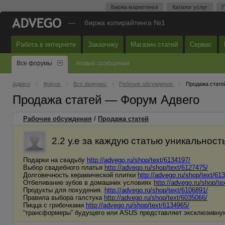
Биржа маркетинга
Каталог услуг
П
—
биржа копирайтинга №1
Работа в интернете
Заказчику
Магазин статей
Сервис
Все форумы
Новые сообщения
Адвего
Форум
Все форумы
Рабочие обсуждения
Продажа стате
Продажа статей — Форум Адвего
Рабочие обсуждения
/
Продажа статей
2.2 у.е за каждую статью уникальност
Подарки на свадьбу
http://advego.ru/shop/text/6134197/
Выбор свадебного платья
http://advego.ru/shop/text/6127475/
Долговечность керамической плитки
http://advego.ru/shop/text/61
Отбеливание зубов в домашних условиях
http://advego.ru/shop/te
Продукты для похудения.
http://advego.ru/shop/text/6106891/
Правила выбора галстука
http://advego.ru/shop/text/6035066/
Пицца с грибочками
http://advego.ru/shop/text/6134965/
“трансформеры” будущего или ASUS представляет эксклюзивную