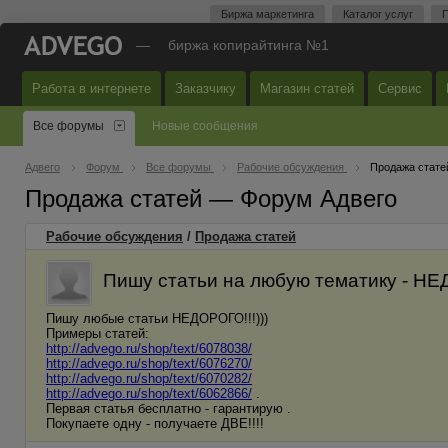
Биржа маркетинга
Каталог услуг
П
—
биржа копирайтинга №1
Работа в интернете
Заказчику
Магазин статей
Сервис
Все форумы
Новые сообщения
Адвего
Форум
Все форумы
Рабочие обсуждения
Продажа стате
Продажа статей — Форум Адвего
Рабочие обсуждения
/
Продажа статей
Пишу статьи на любую тематику - Н
Пишу любые статьи НЕДОРОГО!!!)))
Примеры статей:
http://advego.ru/shop/text/6078038/
http://advego.ru/shop/text/6076270/
http://advego.ru/shop/text/6070282/
http://advego.ru/shop/text/6062866/
.
Первая статья бесплатно - гарантирую .
Покупаете одну - получаете ДВЕ!!!!