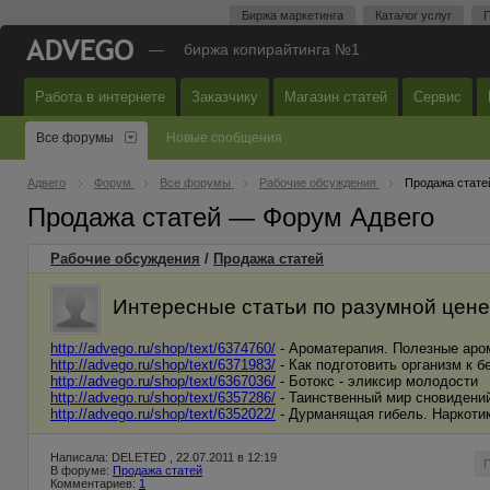
Биржа маркетинга
Каталог услуг
П
—
биржа копирайтинга №1
Работа в интернете
Заказчику
Магазин статей
Сервис
Все форумы
Новые сообщения
Адвего
Форум
Все форумы
Рабочие обсуждения
Продажа стате
Продажа статей — Форум Адвего
Рабочие обсуждения
/
Продажа статей
Интересные статьи по разумной цене!
http://advego.ru/shop/text/6374760/
- Ароматерапия. Полезные аро
http://advego.ru/shop/text/6371983/
- Как подготовить организм к 
http://advego.ru/shop/text/6367036/
- Ботокс - эликсир молодости
http://advego.ru/shop/text/6357286/
- Таинственный мир сновидени
http://advego.ru/shop/text/6352022/
- Дурманящая гибель. Наркоти
Написала: DELETED , 22.07.2011 в 12:19
В форуме:
Продажа статей
Комментариев:
1