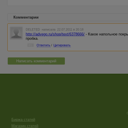
Комментарии
DELETED
написала 22.07.2011 в 20:18
http://advego.ru/shop/text/6378666/
- Какое напольное покр
пробка.
#1
Ответить
/
Цитировать
Написать комментарий
Биржа статей
Магазин статей