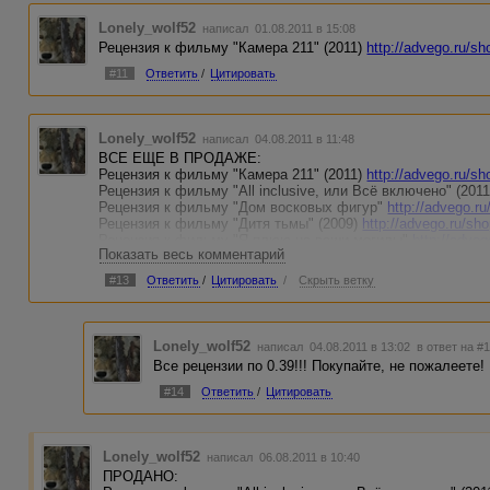
Lonely_wolf52
написал 01.08.2011 в 15:08
Рецензия к фильму "Камера 211" (2011)
http://advego.ru/sh
#11
Ответить
/
Цитировать
Lonely_wolf52
написал 04.08.2011 в 11:48
ВСЕ ЕЩЕ В ПРОДАЖЕ:
Рецензия к фильму "Камера 211" (2011)
http://advego.ru/sh
Рецензия к фильму "All inclusive, или Всё включено" (201
Рецензия к фильму "Дом восковых фигур"
http://advego.r
Рецензия к фильму "Дитя тьмы" (2009)
http://advego.ru/sh
Рецензия к фильму "Я плюю на ваши могилы"
http://adve
Показать весь комментарий
Описание к фильму "Воины света"
http://advego.ru/shop/t
Описание к фильму "Мальчик в полосатой пижаме"
http:/
#13
Ответить
/
Цитировать
/
Скрыть ветку
Lonely_wolf52
написал 04.08.2011 в 13:02
в ответ на #
Все рецензии по 0.39!!! Покупайте, не пожалеете!
#14
Ответить
/
Цитировать
Lonely_wolf52
написал 06.08.2011 в 10:40
ПРОДАНО: