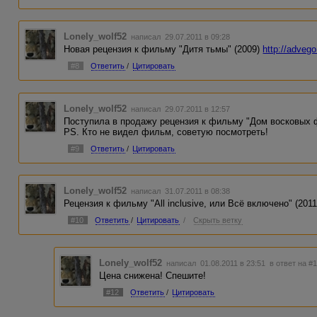
Lonely_wolf52
написал 29.07.2011 в 09:28
Новая рецензия к фильму "Дитя тьмы" (2009)
http://adveg
#8
Ответить
/
Цитировать
Lonely_wolf52
написал 29.07.2011 в 12:57
Поступила в продажу рецензия к фильму "Дом восковых
PS. Кто не видел фильм, советую посмотреть!
#9
Ответить
/
Цитировать
Lonely_wolf52
написал 31.07.2011 в 08:38
Рецензия к фильму "All inclusive, или Всё включено" (201
#10
Ответить
/
Цитировать
/
Скрыть ветку
Lonely_wolf52
написал 01.08.2011 в 23:51
в ответ на #
Цена снижена! Спешите!
#12
Ответить
/
Цитировать