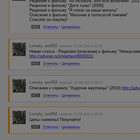
Рецензия к фильму "All inclusive, или Всё включено" (201
Рецензия к фильму "Дитя тьмы" (2009)
Рецензия к фильму "Я плюю на ваши могилы"
Описание к фильму "Мальчик в полосатой пижаме"
Спасибо за покупку!
#15
Ответить
/
Цитировать
Lonely_wolf52
написал 07.08.2011 в 21:37
Новая статья - Рецензия (описание) к фильму "Немыслим
http://advego.ru/shop/text/6500011/
#16
Ответить
/
Цитировать
Lonely_wolf52
написал 15.08.2011 в 09:41
Описание к сериалу "Ходячие мертвецы" (2010)
http://ad
#17
Ответить
/
Цитировать
Lonely_wolf52
написал 21.08.2011 в 20:33
Цены снижены! Покупайте!
#18
Ответить
/
Цитировать