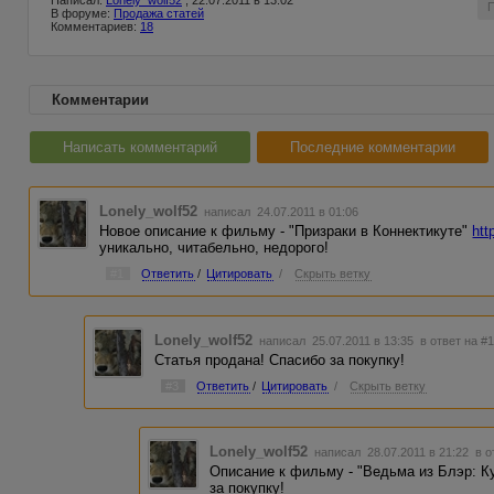
Написал:
Lonely_wolf52
, 22.07.2011 в 13:02
В форуме:
Продажа статей
Комментариев:
18
Комментарии
Написать комментарий
Последние комментарии
Lonely_wolf52
написал 24.07.2011 в 01:06
Новое описание к фильму - "Призраки в Коннектикуте"
htt
уникально, читабельно, недорого!
#1
Ответить
/
Цитировать
/
Скрыть ветку
Lonely_wolf52
написал 25.07.2011 в 13:35
в ответ на #
Статья продана! Спасибо за покупку!
#3
Ответить
/
Цитировать
/
Скрыть ветку
Lonely_wolf52
написал 28.07.2011 в 21:22
в о
Описание к фильму - "Ведьма из Блэр: Ку
за покупку!