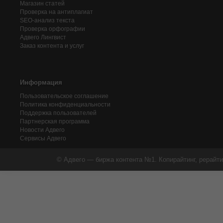
Магазин статей
Проверка на антиплагиат
SEO-анализ текста
Проверка орфографии
Адвего
Лингвист
Заказ контента и услуг
Информация
Пользовательское соглашение
Политика конфиденциальности
Поддержка пользователей
Партнерская программа
Новости Адвего
Сервисы Адвего
© Адвего — биржа контента №1. Копирайтинг, рерайти