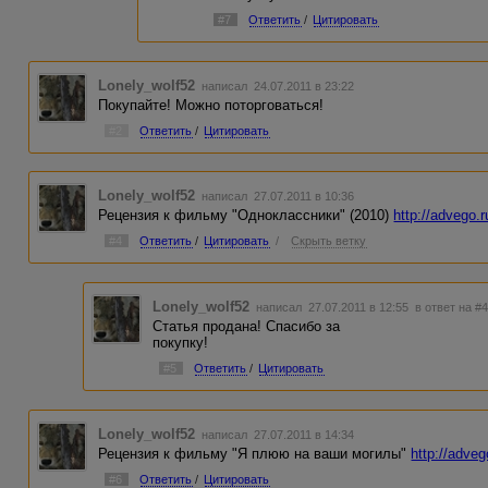
#7
Ответить
/
Цитировать
Lonely_wolf52
написал 24.07.2011 в 23:22
Покупайте! Можно поторговаться!
#2
Ответить
/
Цитировать
Lonely_wolf52
написал 27.07.2011 в 10:36
Рецензия к фильму "Одноклассники" (2010)
http://advego.
#4
Ответить
/
Цитировать
/
Скрыть ветку
Lonely_wolf52
написал 27.07.2011 в 12:55
в ответ на #
Статья продана! Спасибо за
покупку!
#5
Ответить
/
Цитировать
Lonely_wolf52
написал 27.07.2011 в 14:34
Рецензия к фильму "Я плюю на ваши могилы"
http://adve
#6
Ответить
/
Цитировать