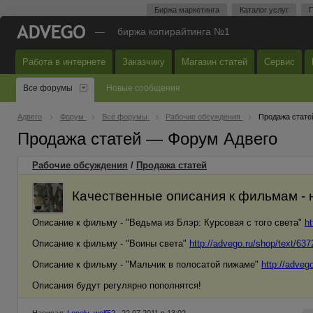
Биржа маркетинга
Каталог услуг
П
—
биржа копирайтинга №1
Работа в интернете
Заказчику
Магазин статей
Сервис
Все форумы
Новые сообщения
Адвего
Форум
Все форумы
Рабочие обсуждения
Продажа стате
Продажа статей — Форум Адвего
Рабочие обсуждения
/
Продажа статей
Качественные описания к фильмам - 
Описание к фильму - "Ведьма из Блэр: Курсовая с того света"
ht
Описание к фильму - "Воины света"
http://advego.ru/shop/text/637
Описание к фильму - "Мальчик в полосатой пижаме"
http://adveg
Описания будут регулярно пополнятся!