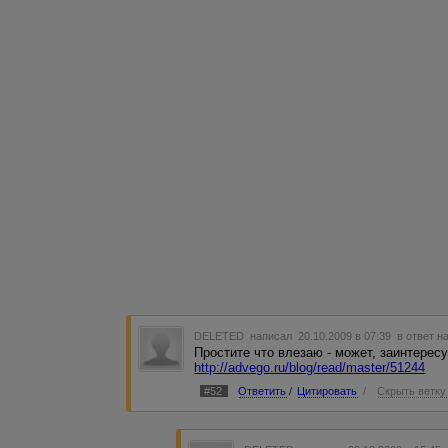
DELETED
написал 20.10.2009 в 07:39
в ответ н
Простите что влезаю - может, заинтерес
http://advego.ru/blog/read/master/51244
#52
Ответить
/
Цитировать
/
Скрыть ветку