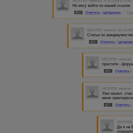
DELETED
написал 20.10.2009 в 15:45
Не могу войти по вашей ссылке.
#53
Ответить
/
Цитировать
/
Скр
DELETED
написал 20.10.200
Статьи по аквариумистик
#55
Ответить
/
Цитирова
DELETED
написал 
простите - фору
#56
Ответить
/
DELETED
написал 
Уже нашел, спас
меня заинтересо
#57
Ответить
/
DELETED
Да я не 
отразило