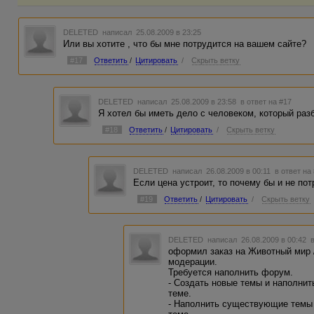
DELETED
написал 25.08.2009 в 23:25
Или вы хотите , что бы мне потрудится на вашем сайте?
#17
Ответить
/
Цитировать
/
Скрыть ветку
DELETED
написал 25.08.2009 в 23:58
в ответ на #17
Я хотел бы иметь дело с человеком, который раз
#18
Ответить
/
Цитировать
/
Скрыть ветку
DELETED
написал 26.08.2009 в 00:11
в ответ на
Если цена устроит, то почему бы и не пот
#19
Ответить
/
Цитировать
/
Скрыть ветку
DELETED
написал 26.08.2009 в 00:42
оформил заказ на Животный мир /
модерации.
Требуется наполнить форум.
- Создать новые темы и наполни
теме.
- Наполнить существующие темы