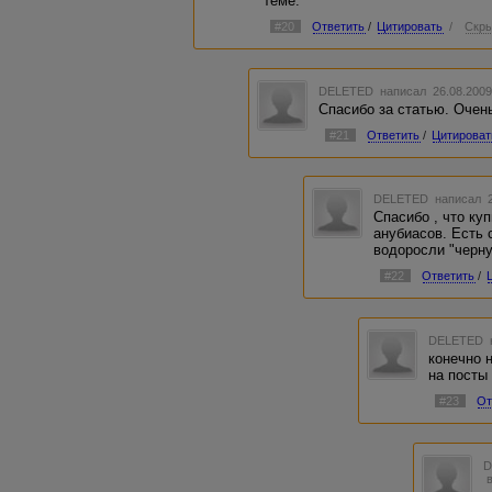
теме.
#20
Ответить
/
Цитировать
/
Скры
DELETED
написал 26.08.2009
Спасибо за статью. Очен
#21
Ответить
/
Цитироват
DELETED
написал 2
Спасибо , что ку
анубиасов. Есть 
водоросли "черну
#22
Ответить
/
DELETED
конечно 
на посты
#23
От