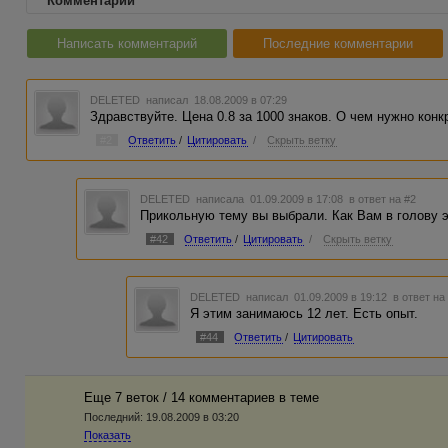
Комментарии
Написать комментарий
Последние комментарии
DELETED
написал 18.08.2009 в 07:29
Здравствуйте. Цена 0.8 за 1000 знаков. О чем нужно конк
#2
Ответить
/
Цитировать
/
Скрыть ветку
DELETED
написала 01.09.2009 в 17:08
в ответ на #2
Прикольную тему вы выбрали. Как Вам в голову 
#42
Ответить
/
Цитировать
/
Скрыть ветку
DELETED
написал 01.09.2009 в 19:12
в ответ на
Я этим занимаюсь 12 лет. Есть опыт.
#44
Ответить
/
Цитировать
Еще 7 веток / 14 комментариев в темe
Последний:
19.08.2009 в 03:20
Показать