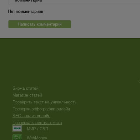
Комментарии
Нет комментариев
Написать комментарий
Биржа статей
Магазин статей
Проверить текст на уникальность
Проверка орфографии онлайн
SEO анализ онлайн
Проверка качества текста
МИР / СБП
WebMoney