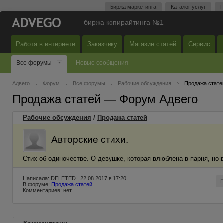
Биржа маркетинга
Каталог услуг
П
—
биржа копирайтинга №1
Работа в интернете
Заказчику
Магазин статей
Сервис
Все форумы
Новые сообщения
Адвего
Форум
Все форумы
Рабочие обсуждения
Продажа стате
Продажа статей — Форум Адвего
Рабочие обсуждения
/
Продажа статей
Авторские стихи.
Стих об одиночестве. О девушке, которая влюблена в парня, но в
Написала: DELETED , 22.08.2017 в 17:20
В форуме:
Продажа статей
Комментариев: нет