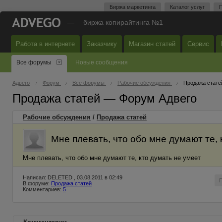
Биржа маркетинга
Каталог услуг
П
—
биржа копирайтинга №1
Работа в интернете
Заказчику
Магазин статей
Сервис
Все форумы
Новые сообщения
Адвего
Форум
Все форумы
Рабочие обсуждения
Продажа стате
Продажа статей — Форум Адвего
Рабочие обсуждения
/
Продажа статей
Мне плевать, что обо мне думают те, 
Мне плевать, что обо мне думают те, кто думать не умеет
Написал: DELETED , 03.08.2011 в 02:49
В форуме:
Продажа статей
Комментариев:
5