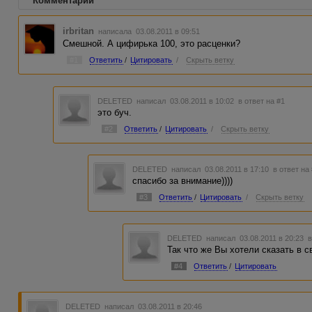
Комментарии
irbritan
написала 03.08.2011 в 09:51
Смешной. А цифирька 100, это расценки?
#1
Ответить
/
Цитировать
/
Скрыть ветку
DELETED
написал 03.08.2011 в 10:02
в ответ на #1
это буч.
#2
Ответить
/
Цитировать
/
Скрыть ветку
DELETED
написал 03.08.2011 в 17:10
в ответ на
спасибо за внимание))))
#3
Ответить
/
Цитировать
/
Скрыть ветку
DELETED
написал 03.08.2011 в 20:23
в
Так что же Вы хотели сказать в с
#4
Ответить
/
Цитировать
DELETED
написал 03.08.2011 в 20:46