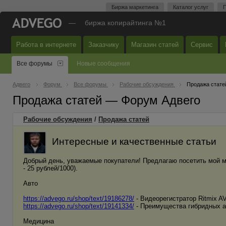
Биржа маркетинга
Каталог услуг
П
—
биржа копирайтинга №1
Работа в интернете
Заказчику
Магазин статей
Сервис
Все форумы
Новые сообщения
Адвего
Форум
Все форумы
Рабочие обсуждения
Продажа стате
Продажа статей — Форум Адвего
Рабочие обсуждения
/
Продажа статей
Интересные и качественные статьи
Добрый день, уважаемые покупатели! Предлагаю посетить мой маг
- 25 рублей/1000).
Авто
https://advego.ru/shop/text/19186278/
- Видеорегистратор Ritmix A
https://advego.ru/shop/text/19141334/
- Преимущества гибридных а
Медицина