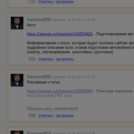
#3
Ответить
/
Цитировать
Sanches2015
написал 23.09.2017 в 14:40
Авто
https://advego.ru/shop/text/19203463/
- Подготавливаем авт
Информативная статья, которая будет полезна сайтам ав
подробное описание всех этапов подготовки автомобиля к
осмотр, обезжиривание, шпатлёвка, грунтовка).
#4
Ответить
/
Цитировать
Sanches2015
написал 23.09.2017 в 17:35
Рекламная статья
https://advego.ru/shop/text/19204684/
- Описание компании 
изготовлением ПВХ окон
Статья подробно описывает все положительные стороны
Показать весь комментарий
производство, обучение коллектива, наличие собственног
оптимизирована таким образом, что название компании, г
#5
Ответить
/
Цитировать
любые другие.
Sanches2015
написал 25.09.2017 в 17:26