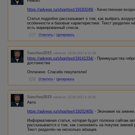
Ремонт
https://advego.ru/shop/text/19193249/
- Качественная входн
Статья подробно рассказывает о том, как выбрать входн
особенности и базовые характеристики. Текст разделен н
есть маркированный список.
#1
Ответить
/
Цитировать
Sanches2015
написал 19.09.2017 в 21:28
https://advego.ru/shop/text/19141334/
- Преимущества гибри
достоинства
Оплачено. Спасибо покупателю!
#2
Ответить
/
Цитировать
Sanches2015
написал 22.09.2017 в 16:45
Авто
https://advego.ru/shop/text/19202405/
- Экономия на зимних
Информативная статья, которая будет полезна сайтам ав
рассказывается о том, как сэкономить на покупке зимней 
Текст разделён на несколько абзацев.