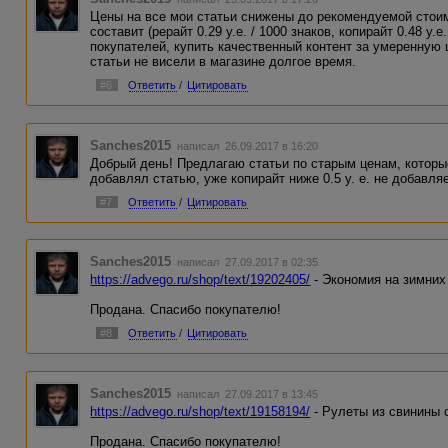
Цены на все мои статьи снижены до рекомендуемой стоимо
составит (рерайт 0.29 у.е. / 1000 знаков, копирайт 0.48 у.
покупателей, купить качественный контент за умеренную 
статьи не висели в магазине долгое время.
#6
Ответить
/
Цитировать
Sanches2015
написал 26.09.2017 в 16:20
Добрый день! Предлагаю статьи по старым ценам, которы
добавлял статью, уже копирайт ниже 0.5 у. е. не добавля
#7
Ответить
/
Цитировать
Sanches2015
написал 27.09.2017 в 02:35
https://advego.ru/shop/text/19202405/
- Экономия на зимних
Продана. Спасибо покупателю!
#8
Ответить
/
Цитировать
Sanches2015
написал 27.09.2017 в 13:45
https://advego.ru/shop/text/19158194/
- Рулеты из свинины
Продана. Спасибо покупателю!