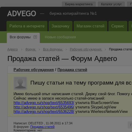
Биржа маркетинга
Каталог услуг
П
—
биржа копирайтинга №1
Работа в интернете
Заказчику
Магазин статей
Сервис
Все форумы
Новые сообщения
Адвего
Форум
Все форумы
Рабочие обсуждения
Продажа стате
Продажа статей — Форум Адвего
Рабочие обсуждения
/
Продажа статей
Пишу статьи на тему программ для в
Имею большой опыт написания статей. Держу свой блог. Помогу 
Сейчас имею в запасе несколько статей-описаний:
http://advego.ru/shop/text/6535693/
утилита BlueScreenView
http://advego.ru/shop/text/6535496/
утилита SkypeLogView
http://advego.ru/shop/text/6536228/
утилита WierlessNetworkView
Написал: DELETED , 11.08.2011 в 17:34
В форуме:
Продажа статей
Комментариев: нет