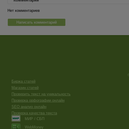
Комментарии
Нет комментариев
Написать комментарий
Биржа статей
Магазин статей
Проверить текст на уникальность
Проверка орфографии онлайн
SEO анализ онлайн
Проверка качества текста
МИР / СБП
WebMoney