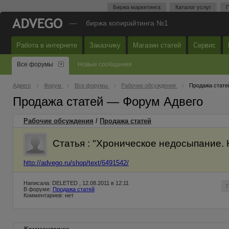
Биржа маркетинга
Каталог услуг
П
—
биржа копирайтинга №1
Работа в интернете
Заказчику
Магазин статей
Сервис
Все форумы
Новые сообщения
Адвего
Форум
Все форумы
Рабочие обсуждения
Продажа стате
Продажа статей — Форум Адвего
Рабочие обсуждения
/
Продажа статей
Статья : "Хроническое недосыпание. 
http://advego.ru/shop/text/6491542/
Написала: DELETED , 12.08.2011 в 12:11
В форуме:
Продажа статей
Комментариев: нет