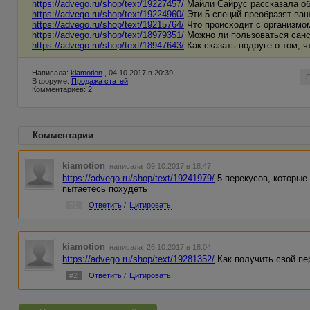
https://advego.ru/shop/text/19227457/
Майли Сайрус рассказала об
https://advego.ru/shop/text/19224960/
Эти 5 специй преобразят ва
https://advego.ru/shop/text/19215764/
Что происходит c организмом
https://advego.ru/shop/text/18979351/
Можно ли пользоваться санс
https://advego.ru/shop/text/18947643/
Как сказать подруге о том, 
Написала:
kiamotion
, 04.10.2017 в 20:39
В форуме:
Продажа статей
Комментариев:
2
Комментарии
kiamotion
написала 09.10.2017 в 18:47
https://advego.ru/shop/text/19241979/
5 перекусов, которые
пытаетесь похудеть
#1
Ответить
/
Цитировать
kiamotion
написала 26.10.2017 в 18:04
https://advego.ru/shop/text/19281352/
Как получить свой пе
#2
Ответить
/
Цитировать