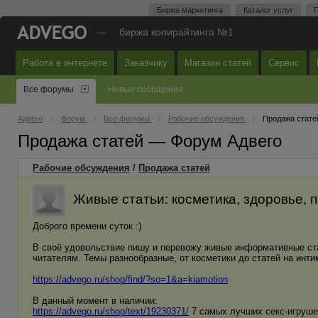
Биржа маркетинга
Каталог услуг
П
—
биржа копирайтинга №1
Работа в интернете
Заказчику
Магазин статей
Сервис
Все форумы
Новые сообщения
Адвего
Форум
Все форумы
Рабочие обсуждения
Продажа стате
Продажа статей — Форум Адвего
Рабочие обсуждения
/
Продажа статей
Живые статьи: косметика, здоровье, 
Доброго времени суток :)
В своё удовольствие пишу и перевожу живые информативные ста
читателям. Темы разнообразные, от косметики до статей на инти
https://advego.ru/shop/find/?so=1&a=kiamotion
В данный момент в наличии:
https://advego.ru/shop/text/19230371/
7 самых лучших секс-игруше