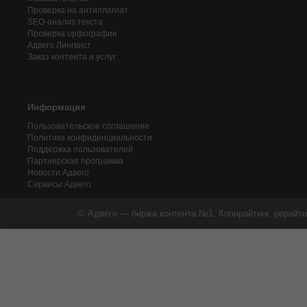
Проверка на антиплагиат
SEO-анализ текста
Проверка орфографии
Адвего
Лингвист
Заказ контента и услуг
Информация
Пользовательское соглашение
Политика конфиденциальности
Поддержка пользователей
Партнерская программа
Новости Адвего
Сервисы Адвего
© Адвего — биржа контента №1. Копирайтинг, рерайти