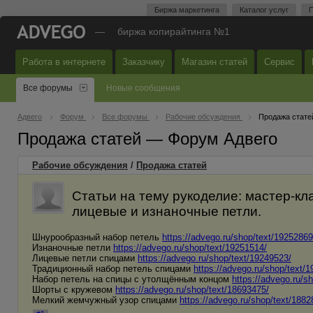
Биржа маркетинга
Каталог услуг
П
—
биржа копирайтинга №1
Работа в интернете
Заказчику
Магазин статей
Сервис
Все форумы
Новые сообщения
Адвего
Форум
Все форумы
Рабочие обсуждения
Продажа стате
Продажа статей — Форум Адвего
Рабочие обсуждения
/
Продажа статей
Статьи на тему рукоделие: мастер-кл
лицевые и изнаночные петли.
Шнурообразный набор петель
https://advego.ru/shop/text/19252869
Изнаночные петли
https://advego.ru/shop/text/19251514/
Лицевые петли спицами
https://advego.ru/shop/text/19249523/
Традиционный набор петель спицами
https://advego.ru/shop/text/
Набор петель на спицы с утолщённым концом
https://advego.ru/s
Шорты с кружевом
https://advego.ru/shop/text/18693475/
Мелкий жемчужный узор спицами
https://advego.ru/shop/text/1882