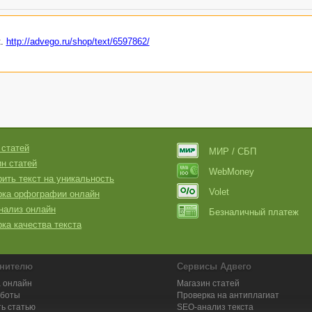
к.
http://advego.ru/shop/text/6597862/
 статей
МИР / СБП
н статей
WebMoney
ить текст на уникальность
Volet
рка орфографии онлайн
нализ онлайн
Безналичный платеж
ка качества текста
нителю
Сервисы Адвего
 онлайн
Магазин статей
аботы
Проверка на антиплагиат
ь статью
SEO-анализ текста