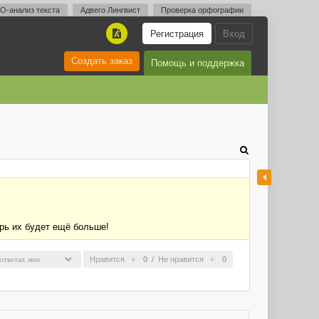
O-анализ текста
Адвего Лингвист
Проверка орфографии
Регистрация
Вход
A
Создать заказ
Помощь и поддержка
ерь их будет ещё больше!
Нравится
0
/
Не нравится
0