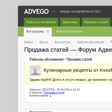
—
биржа копирайтинга №1
Работа в интернете
Заказчику
Магазин статей
Все форумы
Новые сообщения
Адвего
Форум
Все форумы
Рабочие обсуждения
П
Продажа статей — Форум Адве
Рабочие обсуждения
/
Продажа статей
Кулинарные рецепты от Kvos
Здравствуйте! Долго я отсутствовал, да прежнюю ст
Написал: DELETED , 20.08.2011 в 12:14
В форуме:
Продажа статей
Комментариев:
1