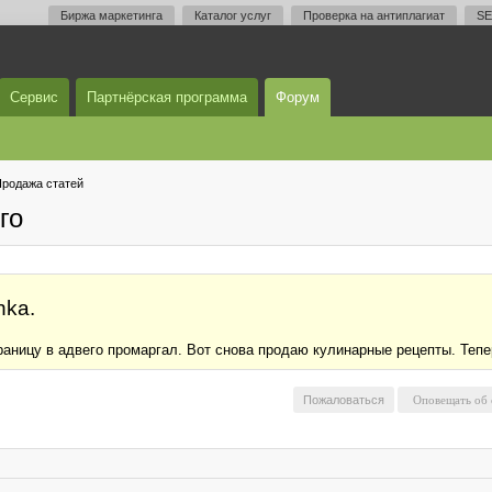
Биржа маркетинга
Каталог услуг
Проверка на антиплагиат
SE
Сервис
Партнёрская программа
Форум
родажа статей
го
hka.
раницу в адвего промаргал. Вот снова продаю кулинарные рецепты. Теп
Пожаловаться