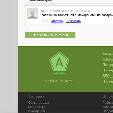
Комментарии
DELETED
написал 20.08.2011 в 12:15
Запеканка творожная с макаронами на завтра
#1
Ответить
/
Цитировать
Написать комментарий
Биржа
Магази
Провер
Прове
SEO а
биржа контента №1
Провер
Заказчику
Испол
Создать заказ
Работа
Мои заказы
Мои р
Извещения
Продат