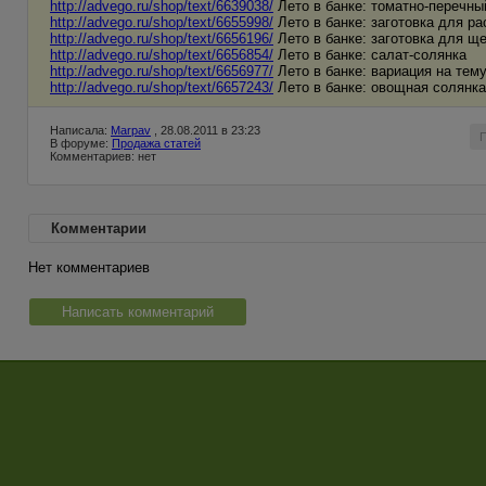
http://advego.ru/shop/text/6639038/
Лето в банке: томатно-перечны
http://advego.ru/shop/text/6655998/
Лето в банке: заготовка для р
http://advego.ru/shop/text/6656196/
Лето в банке: заготовка для ще
http://advego.ru/shop/text/6656854/
Лето в банке: салат-солянка
http://advego.ru/shop/text/6656977/
Лето в банке: вариация на тем
http://advego.ru/shop/text/6657243/
Лето в банке: овощная солянка
Написала:
Marpav
, 28.08.2011 в 23:23
В форуме:
Продажа статей
Комментариев: нет
Комментарии
Нет комментариев
Написать комментарий