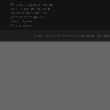
Пользовательское соглашение
Политика конфиденциальности
Поддержка пользователей
Партнерская программа
Новости Адвего
Сервисы Адвего
© Адвего — биржа контента №1. Копирайтинг, рерайти