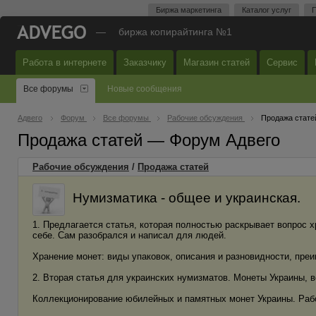
Биржа маркетинга
Каталог услуг
П
—
биржа копирайтинга №1
Работа в интернете
Заказчику
Магазин статей
Сервис
Все форумы
Новые сообщения
Адвего
Форум
Все форумы
Рабочие обсуждения
Продажа стате
Продажа статей — Форум Адвего
Рабочие обсуждения
/
Продажа статей
Нумизматика - общее и украинская.
1. Предлагается статья, которая полностью раскрывает вопрос 
себе. Сам разобрался и написал для людей.
Хранение монет: виды упаковок, описания и разновидности, пре
2. Вторая статья для украинских нумизматов. Монеты Украины, вс
Коллекционирование юбилейных и памятных монет Украины. Раб