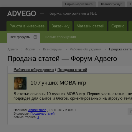
Биржа маркетинга
Каталог услуг
П
—
биржа копирайтинга №1
Работа в интернете
Заказчику
Магазин статей
Сервис
Все форумы
Новые сообщения
Адвего
Форум
Все форумы
Рабочие обсуждения
Продажа стате
Продажа статей — Форум Адвего
Рабочие обсуждения
/
Продажа статей
10 лучших МОВА-игр
В статье описаны 10 лучших МОВА-игр. Первая часть статьи - не
подойдёт для сайтов и блогов, ориентированных на игровую тема
Написал:
AndreErmen
, 18.11.2017 в 00:01
В форуме:
Продажа статей
Комментариев:
1