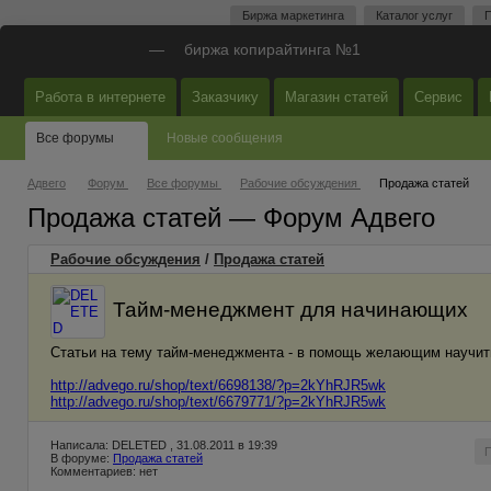
Биржа маркетинга
Каталог услуг
П
—
биржа копирайтинга №1
Работа в интернете
Заказчику
Магазин статей
Сервис
Все форумы
Новые сообщения
Адвего
Форум
Все форумы
Рабочие обсуждения
Продажа статей
Продажа статей — Форум Адвего
Рабочие обсуждения
/
Продажа статей
Тайм-менеджмент для начинающих
Статьи на тему тайм-менеджмента - в помощь желающим научит
http://advego.ru/shop/text/6698138/?p=2kYhRJR5wk
http://advego.ru/shop/text/6679771/?p=2kYhRJR5wk
Написала: DELETED , 31.08.2011 в 19:39
В форуме:
Продажа статей
Комментариев: нет