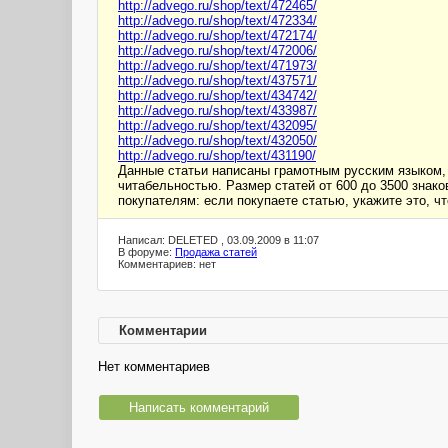
http://advego.ru/shop/text/472465/
http://advego.ru/shop/text/472334/
http://advego.ru/shop/text/472174/
http://advego.ru/shop/text/472006/
http://advego.ru/shop/text/471973/
http://advego.ru/shop/text/437571/
http://advego.ru/shop/text/434742/
http://advego.ru/shop/text/433987/
http://advego.ru/shop/text/432095/
http://advego.ru/shop/text/432050/
http://advego.ru/shop/text/431190/
Данные статьи написаны грамотным русским языком,
читабельностью. Размер статей от 600 до 3500 знако
покупателям: если покупаете статью, укажите это, ч
Написал: DELETED , 03.09.2009 в 11:07
В форуме:
Продажа статей
Комментариев: нет
Комментарии
Нет комментариев
Написать комментарий