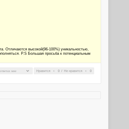
та. Отличаются высокой(96-100%) уникальностью,
 пополняться. P.S Большая просьба к потенциальным
Нравится
0
/
Не нравится
0