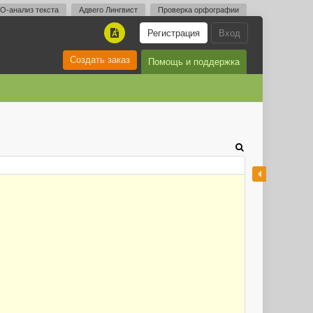
O-анализ текста
Адвего Лингвист
Проверка орфографии
Регистрация
Вход
A
Создать заказ
Помощь и поддержка