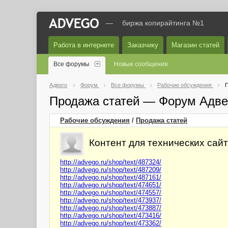
—
биржа копирайтинга №1
Работа в интернете
Заказчику
Магазин статей
Все форумы
Новые сообщения
Адвего
Форум
Все форумы
Рабочие обсуждения
П
Продажа статей — Форум Адве
Рабочие обсуждения
/
Продажа статей
Контент для технических сай
http://advego.ru/shop/text/487324/
http://advego.ru/shop/text/487209/
http://advego.ru/shop/text/487161/
http://advego.ru/shop/text/474651/
http://advego.ru/shop/text/474557/
http://advego.ru/shop/text/473937/
http://advego.ru/shop/text/473887/
http://advego.ru/shop/text/473416/
http://advego.ru/shop/text/473362/