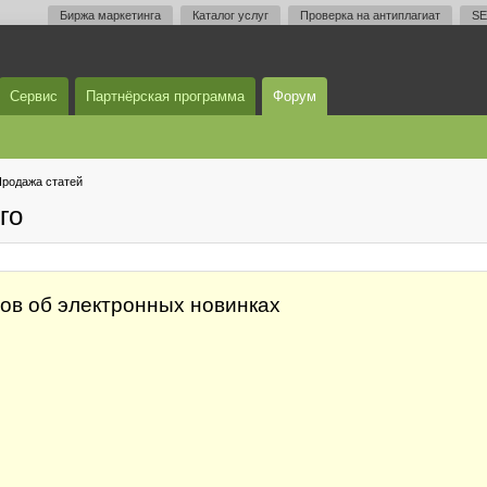
Биржа маркетинга
Каталог услуг
Проверка на антиплагиат
SE
Сервис
Партнёрская программа
Форум
родажа статей
го
тов об электронных новинках