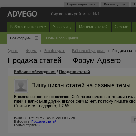
Биржа маркетинга
Каталог услуг
П
—
биржа копирайтинга №1
Работа в интернете
Заказчику
Магазин статей
Сервис
Все форумы
Новые сообщения
Адвего
Форум
Все форумы
Рабочие обсуждения
Продажа стате
Продажа статей — Форум Адвего
Рабочие обсуждения
/
Продажа статей
Пишу циклы статей на разные темы.
В названии все точно сказано. Сейчас занимаюсь статьями цикл
Идей в написании других циклов сейчас нет, поэтому пишите св
Статьи стоят недорого, 1-2.5$ .
Написал: DELETED , 03.10.2011 в 17:35
В форуме:
Продажа статей
Комментариев:
2