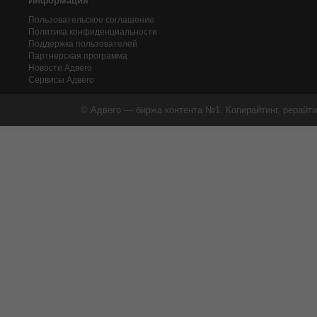
Информация
Пользовательское соглашение
Политика конфиденциальности
Поддержка пользователей
Партнерская программа
Новости Адвего
Сервисы Адвего
© Адвего — биржа контента №1. Копирайтинг, рерайти