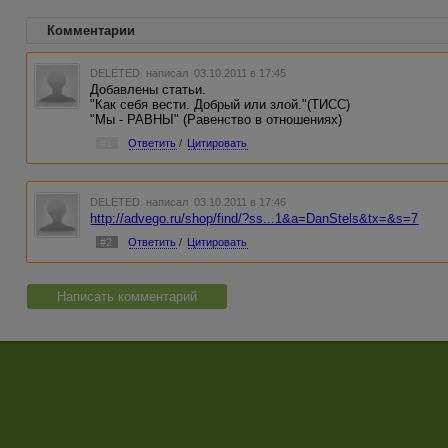
Комментарии
DELETED
написал 03.10.2011 в 17:45
Добавлены статьи.
"Как себя вести. Добрый или злой."(ТИСС)
"Мы - РАВНЫ" (Равенство в отношениях)
#1
Ответить
/
Цитировать
DELETED
написал 03.10.2011 в 17:46
http://advego.ru/shop/find/?ss...1&a=DanStels&tx=&s=7
#2
Ответить
/
Цитировать
Написать комментарий