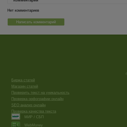
Комментарии
Нет комментариев
Написать комментарий
Биржа статей
Магазин статей
Проверить текст на уникальность
Проверка орфографии онлайн
SEO анализ онлайн
Проверка качества текста
МИР / СБП
WebMoney