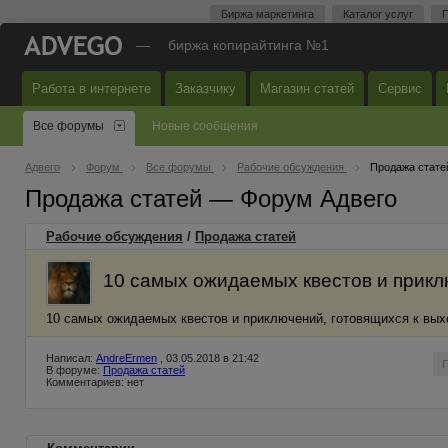
Биржа маркетинга
Каталог услуг
П
—
биржа копирайтинга №1
Работа в интернете
Заказчику
Магазин статей
Сервис
Все форумы
Новые сообщения
Адвего
Форум
Все форумы
Рабочие обсуждения
Продажа стате
Продажа статей — Форум Адвего
Рабочие обсуждения
/
Продажа статей
10 самых ожидаемых квестов и приклю
10 самых ожидаемых квестов и приключений, готовящихся к выхо
Написал:
AndreErmen
, 03.05.2018 в 21:42
В форуме:
Продажа статей
Комментариев: нет