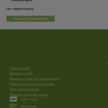
Комментарии
Нет комментариев
Написать комментарий
Биржа статей
Магазин статей
Проверить текст на уникальность
Проверка орфографии онлайн
SEO анализ онлайн
Проверка качества текста
МИР / СБП
WebMoney