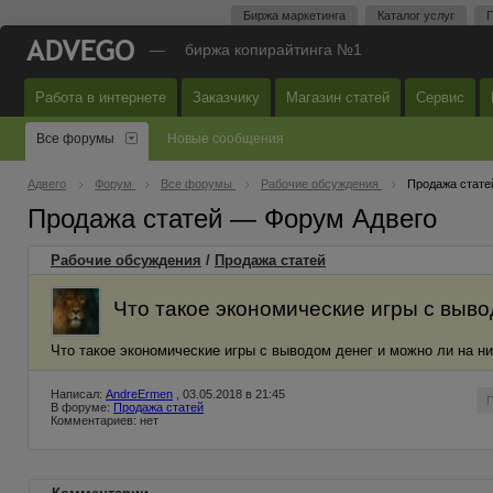
Биржа маркетинга
Каталог услуг
П
—
биржа копирайтинга №1
Работа в интернете
Заказчику
Магазин статей
Сервис
Все форумы
Новые сообщения
Адвего
Форум
Все форумы
Рабочие обсуждения
Продажа стате
Продажа статей — Форум Адвего
Рабочие обсуждения
/
Продажа статей
Что такое экономические игры с выво
Что такое экономические игры с выводом денег и можно ли на ни
Написал:
AndreErmen
, 03.05.2018 в 21:45
В форуме:
Продажа статей
Комментариев: нет