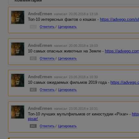
Комментарии
AndreErmen
написал 20.05.2018 в 13:18
Топ-10 интересных фактов о кошках -
https://advego.com/sh
#1
Ответить
/
Цитировать
AndreErmen
написал 20.05.2018 в 18:03
10 самых опасных животных на Земле -
https://advego.com
#2
Ответить
/
Цитировать
AndreErmen
написал 23.05.2018 в 10:30
10 самых ожидаемых фильмов 2019 года -
https://advego.
#3
Ответить
/
Цитировать
AndreErmen
написал 23.05.2018 в 10:31
Топ-10 лучших мультфильмов от киностудии «Pixar» -
htt
pixar/
#4
Ответить
/
Цитировать