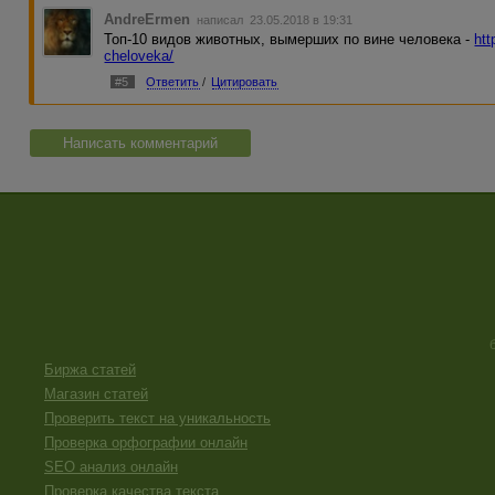
AndreErmen
написал 23.05.2018 в 19:31
Топ-10 видов животных, вымерших по вине человека -
htt
cheloveka/
#5
Ответить
/
Цитировать
Написать комментарий
Биржа статей
Магазин статей
Проверить текст на уникальность
Проверка орфографии онлайн
SEO анализ онлайн
Проверка качества текста