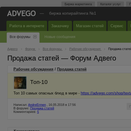
Биржа маркетинга
Каталог услуг
П
—
биржа копирайтинга №1
Работа в интернете
Заказчику
Магазин статей
Сервис
Все форумы
Новые сообщения
Адвего
Форум
Все форумы
Рабочие обсуждения
Продажа стате
Продажа статей — Форум Адвего
Рабочие обсуждения
/
Продажа статей
Топ-10
Топ 10 самых опасных блюд в мире -
https://advego.com/shop/tex
Написал:
AndreErmen
, 16.05.2018 в 17:56
В форуме:
Продажа статей
Комментариев:
5