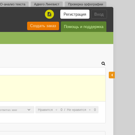
O-анализ текста
Адвего Лингвист
Проверка орфографии
Регистрация
Вход
A
Создать заказ
Помощь и поддержка
Нравится
0
/
Не нравится
0