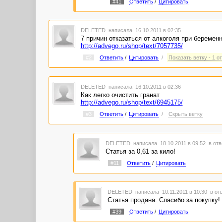
#41
Ответить
/
Цитировать
DELETED
написала 16.10.2011 в 02:35
7 причин отказаться от алкоголя при беремен
http://advego.ru/shop/text/7057735/
#2
Ответить
/
Цитировать
/
Показать ветку - 1 о
DELETED
написала 16.10.2011 в 02:36
Как легко очистить гранат
http://advego.ru/shop/text/6945175/
#3
Ответить
/
Цитировать
/
Скрыть ветку
DELETED
написала 18.10.2011 в 09:52
в отв
Статья за 0,61 за кило!
#11
Ответить
/
Цитировать
DELETED
написала 10.11.2011 в 10:30
в от
Статья продана. Спасибо за покупку!
#39
Ответить
/
Цитировать