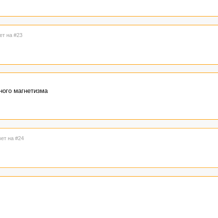
ет на #23
ного магнетизма
вет на #24