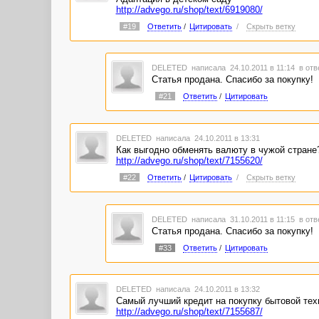
http://advego.ru/shop/text/6919080/
#19
Ответить
/
Цитировать
/
Скрыть ветку
DELETED
написала 24.10.2011 в 11:14
в отв
Статья продана. Спасибо за покупку!
#21
Ответить
/
Цитировать
DELETED
написала 24.10.2011 в 13:31
Как выгодно обменять валюту в чужой стране
http://advego.ru/shop/text/7155620/
#22
Ответить
/
Цитировать
/
Скрыть ветку
DELETED
написала 31.10.2011 в 11:15
в отв
Статья продана. Спасибо за покупку!
#33
Ответить
/
Цитировать
DELETED
написала 24.10.2011 в 13:32
Самый лучший кредит на покупку бытовой тех
http://advego.ru/shop/text/7155687/