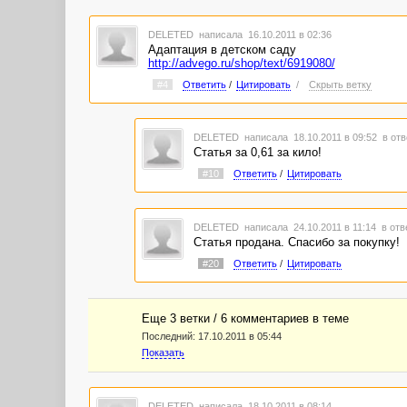
DELETED
написала 16.10.2011 в 02:36
Адаптация в детском саду
http://advego.ru/shop/text/6919080/
#4
Ответить
/
Цитировать
/
Скрыть ветку
DELETED
написала 18.10.2011 в 09:52
в отв
Статья за 0,61 за кило!
#10
Ответить
/
Цитировать
DELETED
написала 24.10.2011 в 11:14
в отв
Статья продана. Спасибо за покупку!
#20
Ответить
/
Цитировать
Еще 3 ветки / 6 комментариев в темe
Последний:
17.10.2011 в 05:44
Показать
DELETED
написала 18.10.2011 в 08:14