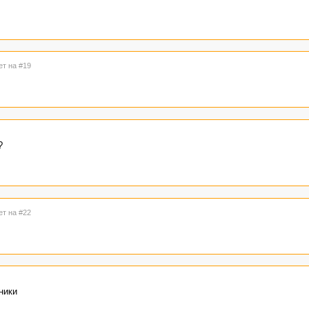
ет на #19
?
ет на #22
ники