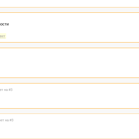
ности
твет
ет на #3
вет на #3