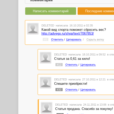
Комментарии
Написать комментарий
Последние комме
DELETED
написала 16.10.2011 в 02:35
Какой вид спорта поможет сбросить вес?
http://advego.ru/shop/text/7067853/
#1
Ответить
/
Цитировать
/
Скрыть ветку
DELETED
написала 18.10.2011 в 09:52
в отв
Статья за 0,61 за кило!
#12
Ответить
/
Цитировать
DELETED
написала 27.10.2011 в 12:21
в отв
Спешите приобрести!
#30
Ответить
/
Цитировать
DELETED
написала 24.11.2011 в 13:06
в от
Статья продана. Спасибо за покупку!