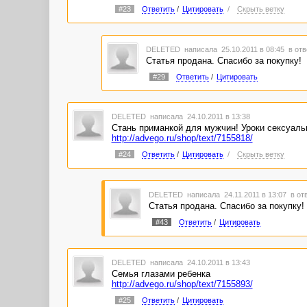
#23
Ответить
/
Цитировать
/
Скрыть ветку
DELETED
написала 25.10.2011 в 08:45
в отв
Статья продана. Спасибо за покупку!
#29
Ответить
/
Цитировать
DELETED
написала 24.10.2011 в 13:38
Стань приманкой для мужчин! Уроки сексуаль
http://advego.ru/shop/text/7155818/
#24
Ответить
/
Цитировать
/
Скрыть ветку
DELETED
написала 24.11.2011 в 13:07
в от
Статья продана. Спасибо за покупку!
#43
Ответить
/
Цитировать
DELETED
написала 24.10.2011 в 13:43
Семья глазами ребенка
http://advego.ru/shop/text/7155893/
#25
Ответить
/
Цитировать