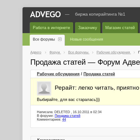
—
биржа копирайтинга №1
Работа в интернете
Заказчику
Магазин статей
Все форумы
Новые сообщения
Адвего
Форум
Все форумы
Рабочие обсуждения
П
Продажа статей — Форум Адве
Рабочие обсуждения
/
Продажа статей
Рерайт: легко читать, приятно
Выбирайте, для вас старалась)))
Написала: DELETED , 16.10.2011 в 02:34
В форуме:
Продажа статей
Комментариев:
44