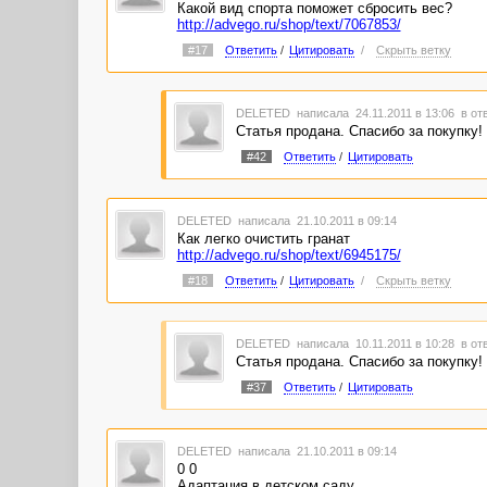
Какой вид спорта поможет сбросить вес?
http://advego.ru/shop/text/7067853/
#17
Ответить
/
Цитировать
/
Скрыть ветку
DELETED
написала 24.11.2011 в 13:06
в от
Статья продана. Спасибо за покупку!
#42
Ответить
/
Цитировать
DELETED
написала 21.10.2011 в 09:14
Как легко очистить гранат
http://advego.ru/shop/text/6945175/
#18
Ответить
/
Цитировать
/
Скрыть ветку
DELETED
написала 10.11.2011 в 10:28
в от
Статья продана. Спасибо за покупку!
#37
Ответить
/
Цитировать
DELETED
написала 21.10.2011 в 09:14
0 0
Адаптация в детском саду