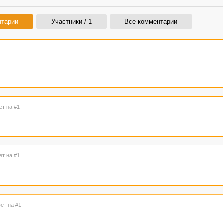
нтарии
Участники / 1
Все комментарии
ет на #1
ет на #1
вет на #1