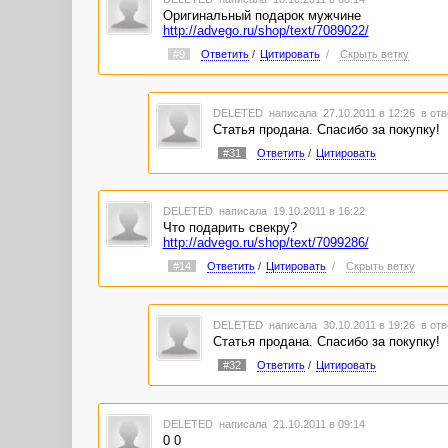
Оригинальный подарок мужчине
http://advego.ru/shop/text/7089022/
#9
Ответить
/
Цитировать
/
Скрыть ветку
DELETED
написала 27.10.2011 в 12:26
в отв
Статья продана. Спасибо за покупку!
#31
Ответить
/
Цитировать
DELETED
написала 19.10.2011 в 16:22
Что подарить свекру?
http://advego.ru/shop/text/7099286/
#14
Ответить
/
Цитировать
/
Скрыть ветку
DELETED
написала 30.10.2011 в 19:26
в отв
Статья продана. Спасибо за покупку!
#32
Ответить
/
Цитировать
DELETED
написала 21.10.2011 в 09:14
0 0