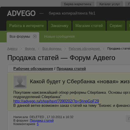
Биржа маркетинга
Каталог услуг
П
—
биржа копирайтинга №1
Работа в интернете
Заказчику
Магазин статей
Сервис
Все форумы
Новые сообщения
Адвего
Форум
Все форумы
Рабочие обсуждения
Продажа стате
Продажа статей — Форум Адвего
Рабочие обсуждения
/
Продажа статей
Какой будет у Сбербанка «новая» жи
Покупаем наисвежайший обзор реформы Сбербанка. Основы орган
подразделений Сбербанка"
http://advego.ru/shop/text/7090202/?p=5tjnpGpF29
В данной ветке возможен заказ статей на тему "Бизнес и финанс
Написала: DELETED , 17.10.2011 в 16:32
В форуме:
Продажа статей
Комментариев:
5