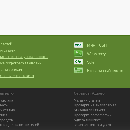
 статей
МИР / СБП
н статей
WebMoney
ить текст на уникальность
Volet
рка орфографии онлайн
нализ онлайн
Безналичный платеж
ка качества текста
нителю
Сервисы Адвего
 онлайн
Магазин статей
аботы
Проверка на антиплагиат
ь статью
SEO-анализ текста
ения
Проверка орфографии
средств
Адвего
Лингвист
кции для исполнителей
Заказ контента и услуг