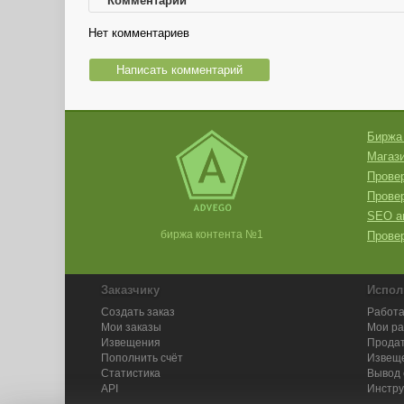
Комментарии
Нет комментариев
Написать комментарий
Биржа
Магази
Провер
Прове
SEO а
биржа контента №1
Провер
Заказчику
Испол
Создать заказ
Работа
Мои заказы
Мои р
Извещения
Продат
Пополнить счёт
Извещ
Статистика
Вывод 
API
Инстру