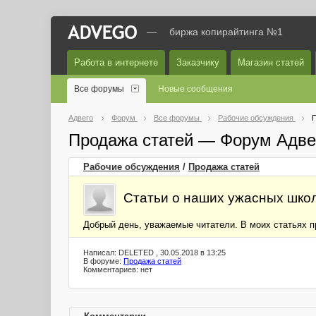
—
биржа копирайтинга №1
Работа в интернете
Заказчику
Магазин статей
Все форумы
Новые сообщения
Адвего
Форум
Все форумы
Рабочие обсуждения
П
Продажа статей — Форум Адве
Рабочие обсуждения
/
Продажа статей
Статьи о наших ужасных шко
Добрый день, уважаемые читатели. В моих статьях п
Написал: DELETED , 30.05.2018 в 13:25
В форуме:
Продажа статей
Комментариев: нет