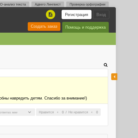
O-анализ текста
Адвего Лингвист
Проверка орфографии
Регистрация
Вход
A
Создать заказ
Помощь и поддержка
обны навредить детям. Спасибо за внимание!)
Нравится
0
/
Не нравится
0