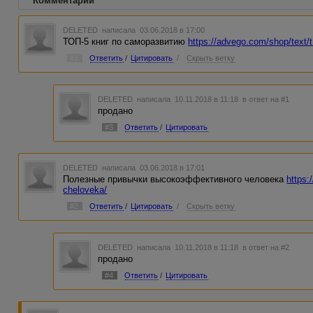
Комментарии
DELETED
написала 03.06.2018 в 17:00
ТОП-5 книг по саморазвитию
https://advego.com/shop/text/t
#1
Ответить
/
Цитировать
/
Скрыть ветку
DELETED
написала 10.11.2018 в 11:18
в ответ на #1
продано
#3
Ответить
/
Цитировать
DELETED
написала 03.06.2018 в 17:01
Полезные привычки высокоэффективного человека
https:
cheloveka/
#2
Ответить
/
Цитировать
/
Скрыть ветку
DELETED
написала 10.11.2018 в 11:18
в ответ на #2
продано
#4
Ответить
/
Цитировать