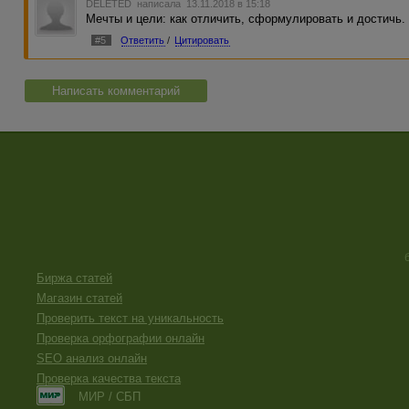
DELETED
написала 13.11.2018 в 15:18
Мечты и цели: как отличить, сформулировать и достичь
#5
Ответить
/
Цитировать
Написать комментарий
Биржа статей
Магазин статей
Проверить текст на уникальность
Проверка орфографии онлайн
SEO анализ онлайн
Проверка качества текста
МИР / СБП