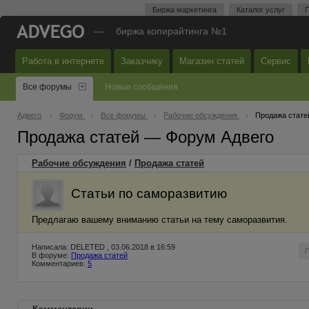
Биржа маркетинга
Каталог услуг
П
—
биржа копирайтинга №1
Работа в интернете
Заказчику
Магазин статей
Сервис
Все форумы
Новые сообщения
Адвего
Форум
Все форумы
Рабочие обсуждения
Продажа стате
Продажа статей — Форум Адвего
Рабочие обсуждения
/
Продажа статей
Статьи по саморазвитию
Предлагаю вашему вниманию статьи на тему саморазвития.
Написала: DELETED , 03.06.2018 в 16:59
В форуме:
Продажа статей
Комментариев:
5