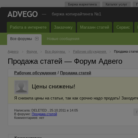
Биржа маркетинга
Каталог услуг
П
—
биржа копирайтинга №1
Работа в интернете
Заказчику
Магазин статей
Сервис
Все форумы
Новые сообщения
Адвего
Форум
Все форумы
Рабочие обсуждения
Продажа стате
Продажа статей — Форум Адвего
Рабочие обсуждения
/
Продажа статей
Цены снижены!
Я снизила цены на статьи, так как срочно надо продать! Заходи
Написала: DELETED , 25.10.2011 в 14:05
В форуме:
Продажа статей
Комментариев: нет