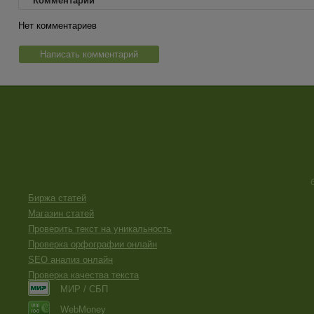
Комментарии
Нет комментариев
Написать комментарий
Биржа статей
Магазин статей
Проверить текст на уникальность
Проверка орфографии онлайн
SEO анализ онлайн
Проверка качества текста
МИР / СБП
WebMoney