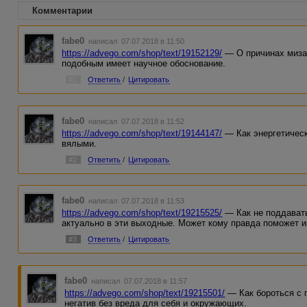
Комментарии
fabe0
написал 07.07.2018 в 11:50
https://advego.com/shop/text/19152129/
— О причинах мизан
подобным имеет научное обоснование.
#1
Ответить
/
Цитировать
fabe0
написал 07.07.2018 в 11:52
https://advego.com/shop/text/19144147/
— Как энергетическ
вялыми.
#2
Ответить
/
Цитировать
fabe0
написал 07.07.2018 в 11:53
https://advego.com/shop/text/19215525/
— Как не поддавать
актуально в эти выходные. Может кому правда поможет и
#3
Ответить
/
Цитировать
fabe0
написал 07.07.2018 в 11:57
https://advego.com/shop/text/19215501/
— Как бороться с 
негатив без вреда для себя и окружающих.