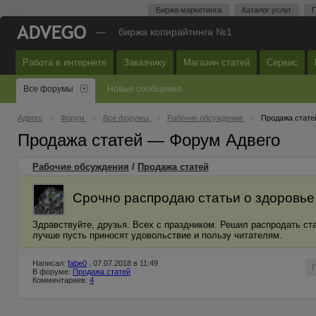
Биржа маркетинга
Каталог услуг
П
—
биржа копирайтинга №1
Работа в интернете
Заказчику
Магазин статей
Сервис
Все форумы
Новые сообщения
Адвего
Форум
Все форумы
Рабочие обсуждения
Продажа стате
Продажа статей — Форум Адвего
Рабочие обсуждения
/
Продажа статей
Срочно распродаю статьи о здоровье 
Здравствуйте, друзья. Всех с праздником. Решил распродать ста
лучше пусть приносят удовольствие и пользу читателям.
Написал:
fabe0
, 07.07.2018 в 11:49
В форуме:
Продажа статей
Комментариев:
4