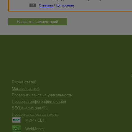
#4
Ответить
/
Цитировать
Написать комментарий
Биржа статей
Магазин статей
Проверить текст на уникальность
Проверка орфографии онлайн
SEO анализ онлайн
Проверка качества текста
МИР / СБП
WebMoney