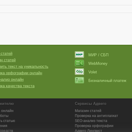
 статей
МИР / СБП
н статей
WebMoney
ить текст на уникальность
Volet
рка орфографии онлайн
нализ онлайн
Безналичный платеж
ка качества текста
нителю
Сервисы Адвего
 онлайн
Магазин статей
аботы
Проверка на антиплагиат
ь статью
SEO-анализ текста
ения
Проверка орфографии
средств
Адвего
Лингвист