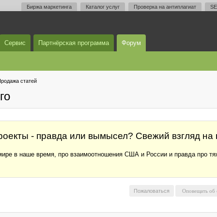
Биржа маркетинга
Каталог услуг
Проверка на антиплагиат
SE
Сервис
Партнёрская программа
Форум
родажа статей
го
роекты - правда или вымысел? Свежий взгляд на
 мире в наше время, про взаимоотношения США и России и правда про т
Пожаловаться