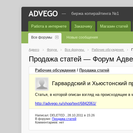
—
биржа копирайтинга №1
Работа в интернете
Заказчику
Магазин статей
Все форумы
Новые сообщения
Адвего
Форум
Все форумы
Рабочие обсуждения
П
Продажа статей — Форум Адве
Рабочие обсуждения
/
Продажа статей
Гарвардский и Хьюстонский п
Статья, в которой описан взгляд на происходящее в
http://advego.ru/shop/text/6842061/
Написал: DELETED , 28.10.2011 в 15:26
В форуме:
Продажа статей
Комментариев: нет