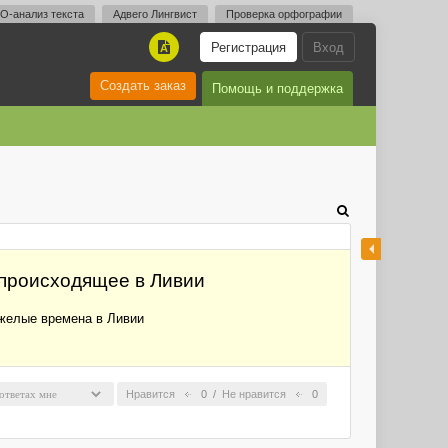
O-анализ текста
Адвего Лингвист
Проверка орфографии
Регистрация
Вход
A
Создать заказ
Помощь и поддержка
 происходящее в Ливии
яжелые времена в Ливии
Нравится
0
/
Не нравится
0