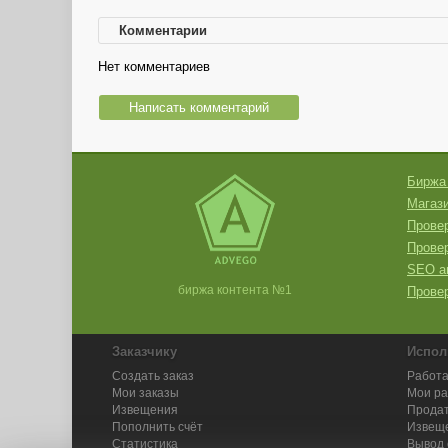
Комментарии
Нет комментариев
Написать комментарий
Биржа
Магази
Провер
Прове
SEO а
биржа контента №1
Провер
Заказчику
Испол
Создать заказ
Работа
Мои заказы
Мои р
Извещения
Продат
Пополнить счёт
Извещ
Статистика
Вывод 