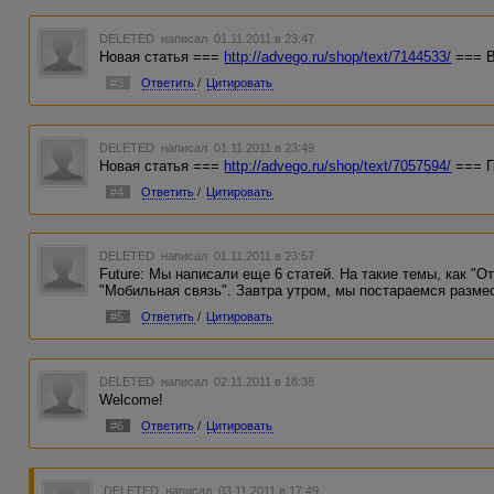
DELETED
написал 01.11.2011 в 23:47
Новая статья ===
http://advego.ru/shop/text/7144533/
=== В
#3
Ответить
/
Цитировать
DELETED
написал 01.11.2011 в 23:49
Новая статья ===
http://advego.ru/shop/text/7057594/
=== Г
#4
Ответить
/
Цитировать
DELETED
написал 01.11.2011 в 23:57
Future: Мы написали еще 6 статей. На такие темы, как "О
"Мобильная связь". Завтра утром, мы постараемся размес
#5
Ответить
/
Цитировать
DELETED
написал 02.11.2011 в 18:38
Welcome!
#6
Ответить
/
Цитировать
DELETED
написал 03.11.2011 в 17:49