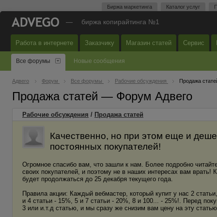
Биржа маркетинга
Каталог услуг
П
—
биржа копирайтинга №1
Работа в интернете
Заказчику
Магазин статей
Сервис
Все форумы
Новые сообщения
Адвего
Форум
Все форумы
Рабочие обсуждения
Продажа стате
Продажа статей — Форум Адвего
Рабочие обсуждения
/
Продажа статей
Качественно, но при этом еще и деше
постоянных покупателей!
Огромное спасибо вам, что зашли к нам. Более подробно читайте
своих покупателей, и поэтому не в наших интересах вам врать! К
будет продолжаться до 25 декабря текущего года.
Правила акции: Каждый вебмастер, который купит у нас 2 статьи,
и 4 статьи - 15%, 5 и 7 статьи - 20%, 8 и 100... - 25%!. Перед по
3 или и.т.д статью, и мы сразу же снизим вам цену на эту стать