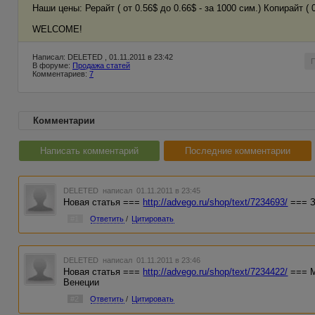
Наши цены: Рерайт ( от 0.56$ до 0.66$ - за 1000 сим.) Копирайт ( 
WELCOME!
Написал: DELETED , 01.11.2011 в 23:42
В форуме:
Продажа статей
Комментариев:
7
Комментарии
Написать комментарий
Последние комментарии
DELETED
написал 01.11.2011 в 23:45
Новая статья ===
http://advego.ru/shop/text/7234693/
=== З
#1
Ответить
/
Цитировать
DELETED
написал 01.11.2011 в 23:46
Новая статья ===
http://advego.ru/shop/text/7234422/
=== М
Венеции
#2
Ответить
/
Цитировать