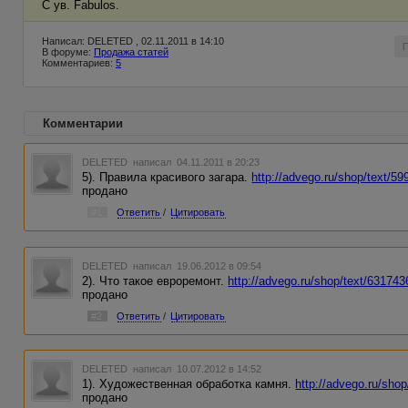
С ув. Fabulos.
Написал: DELETED , 02.11.2011 в 14:10
В форуме:
Продажа статей
Комментариев:
5
Комментарии
DELETED
написал 04.11.2011 в 20:23
5). Правила красивого загара.
http://advego.ru/shop/text/59
продано
#1
Ответить
/
Цитировать
DELETED
написал 19.06.2012 в 09:54
2). Что такое евроремонт.
http://advego.ru/shop/text/631743
продано
#2
Ответить
/
Цитировать
DELETED
написал 10.07.2012 в 14:52
1). Художественная обработка камня.
http://advego.ru/sho
продано