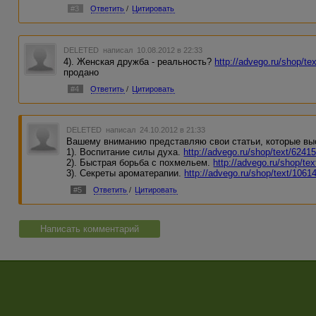
#3
Ответить
/
Цитировать
DELETED
написал 10.08.2012 в 22:33
4). Женская дружба - реальность?
http://advego.ru/shop/te
продано
#4
Ответить
/
Цитировать
DELETED
написал 24.10.2012 в 21:33
Вашему вниманию представляю свои статьи, которые вы
1). Воспитание силы духа.
http://advego.ru/shop/text/6241
2). Быстрая борьба с похмельем.
http://advego.ru/shop/te
3). Секреты ароматерапии.
http://advego.ru/shop/text/1061
#5
Ответить
/
Цитировать
Написать комментарий