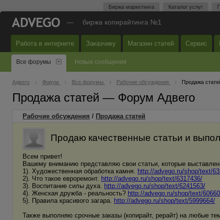
Биржа маркетинга
Каталог услуг
П
—
биржа копирайтинга №1
Работа в интернете
Заказчику
Магазин статей
Сервис
Все форумы
Новые сообщения
Адвего
Форум
Все форумы
Рабочие обсуждения
Продажа стате
Продажа статей — Форум Адвего
Рабочие обсуждения
/
Продажа статей
Продаю качественные статьи и выпо
Всем привет!
Вашему вниманию представляю свои статьи, которые выставлен
1). Художественная обработка камня.
http://advego.ru/shop/text/6
2). Что такое евроремонт.
http://advego.ru/shop/text/6317436/
3). Воспитание силы духа.
http://advego.ru/shop/text/6241563/
4). Женская дружба - реальность?
http://advego.ru/shop/text/6066
5). Правила красивого загара.
http://advego.ru/shop/text/5999664/
Также выполняю срочные заказы (копирайт, рерайт) на любые тем